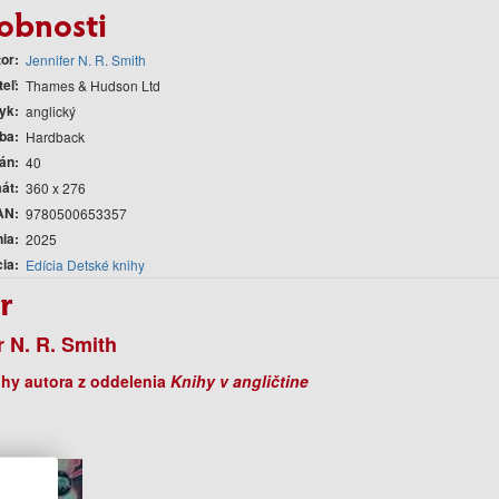
obnosti
tor
Jennifer N. R. Smith
teľ
Thames & Hudson Ltd
yk
anglický
ba
Hardback
rán
40
át
360 x 276
AN
9780500653357
nia
2025
cia
Edícia Detské knihy
r
r N. R. Smith
ihy autora z oddelenia
Knihy v angličtine