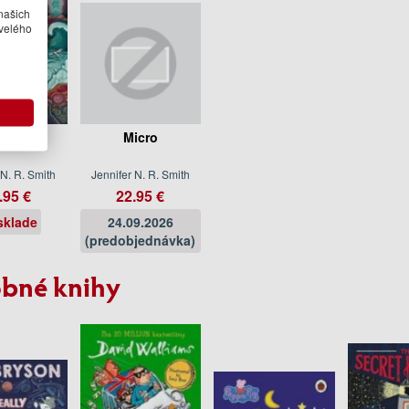
našich
velého
ang
Micro
 N. R. Smith
Jennifer N. R. Smith
.95 €
22.95 €
sklade
24.09.2026
(predobjednávka)
bné knihy