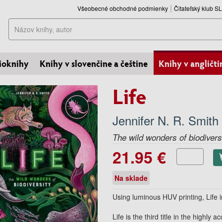
Všeobecné obchodné podmienky
Čitateľský klub 
Hľadať
ioknihy
Knihy v slovenčine a češtine
Knihy v angličti
Life
Jennifer N. R. Smith
The wild wonders of biodivers
21.95 €
Na sklade
Using luminous HUV printing, Life i
Life
is the third title in the highl