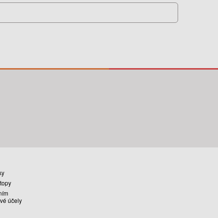
ky
stopy
ním
vé účely