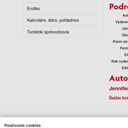
Podr
Erotika
Au
Kalendáre, diáre, pohľadnice
Vydava
Jaz
Turistickí sprievodcovia
Väz
Počet st
Form
E
Rok vyda
Edí
Auto
Jennife
Ďalšie kn
Používame cookies