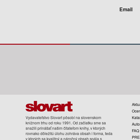
Email
Aktua
Oce
Vydavateľstvo Slovart pôsobí na slovenskom
Kata
knižnom trhu od roku 1991. Od začiatku sme sa
Auto
snažili prinášať našim čitateľom knihy, v ktorých
FAQ
rovnako dôležitú úlohu zohráva obsah i forma, teda
PRE
v ktorých sa kvalitný a náročný obsah spája s