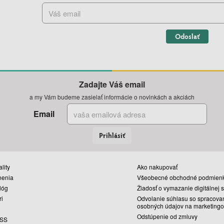
Odoslať
Zadajte Váš email
a my Vám budeme zasielať informácie o novinkách a akciách
Email
Prihlásiť
lity
Ako nakupovať
nenia
Všeobecné obchodné podmien
lóg
Žiadosť o vymazanie digitálnej 
ri
Odvolanie súhlasu so spracova
osobných údajov na marketingo
Odstúpenie od zmluvy
SS