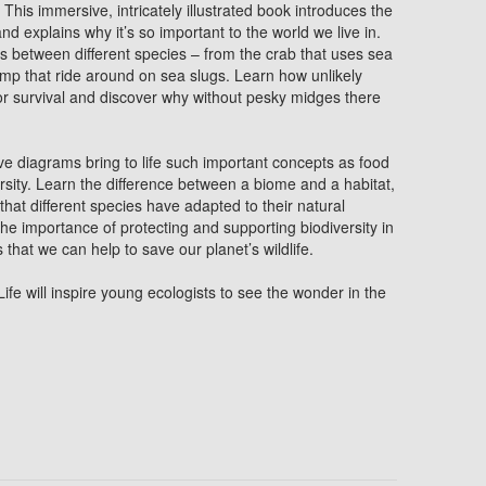
. This immersive, intricately illustrated book introduces the
and explains why it’s so important to the world we live in.
ps between different species – from the crab that uses sea
mp that ride around on sea slugs. Learn how unlikely
for survival and discover why without pesky midges there
ive diagrams bring to life such important concepts as food
ersity. Learn the difference between a biome and a habitat,
hat different species have adapted to their natural
he importance of protecting and supporting biodiversity in
 that we can help to save our planet’s wildlife.
Life
will inspire young ecologists to see the wonder in the