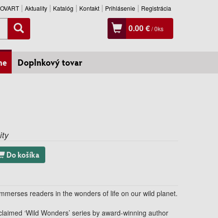
SLOVART
Aktuality
Katalóg
Kontakt
Prihlásenie
Registrácia
0.00 €
/
0
ks
ne
Doplnkový tovar
ity
Do košíka
mmerses readers in the wonders of life on our wild planet.
y acclaimed ‘Wild Wonders’ series by award-winning author