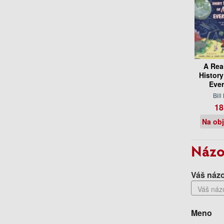
A Rea
History
Ever
Bill
18
Na ob
Názo
Váš názo
Meno