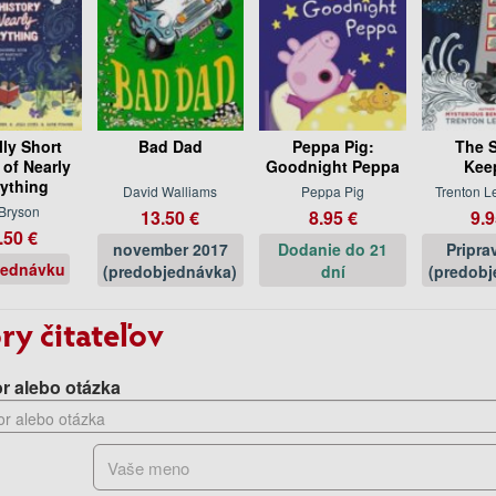
lly Short
Bad Dad
Peppa Pig:
The S
 of Nearly
Goodnight Peppa
Kee
ything
David Walliams
Peppa Pig
Trenton L
 Bryson
13.50 €
8.95 €
9.9
.50 €
november 2017
Dodanie do 21
Pripra
jednávku
(predobjednávka)
dní
(predobj
ry čitateľov
r alebo otázka