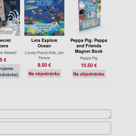
ecret
Lets Explore
Peppa Pig: Peppa
pers
Ocean
and Friends
Magnet Book
ee Stewart
Lonely Planet Kids, Jen
Feroze
Peppa Pig
5 €
8.50 €
10.50 €
vujeme
Na objednávku
Na objednávku
ednávka)