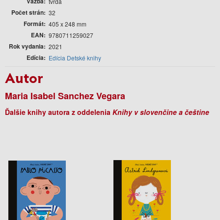
Väzba
tvrdá
Počet strán
32
Formát
405 x 248 mm
EAN
9780711259027
Rok vydania
2021
Edícia
Edícia Detské knihy
Autor
Maria Isabel Sanchez Vegara
Ďalšie knihy autora z oddelenia
Knihy v slovenčine a češtine