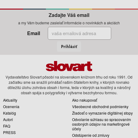
Zadajte Váš email
a my Vám budeme zasielať informácie o novinkách a akciách
Email
Prihlásiť
Vydavateľstvo Slovart pôsobí na slovenskom knižnom trhu od roku 1991. Od
začiatku sme sa snažili prinášať našim čitateľom knihy, v ktorých rovnako
dôležitú úlohu zohráva obsah i forma, teda v ktorých sa kvalitný a náročný
obsah spája s polygraficky i výtvarne bezchybnou formou.
Aktuality
Ako nakupovať
Ocenenia
Všeobecné obchodné podmienky
Katalóg
Žiadosť o vymazanie digitálnej stopy
Autori
Odvolanie súhlasu so spracovaním
osobných údajov na marketingové
FAQ
účely
PRESS
Odstúpenie od zmluvy