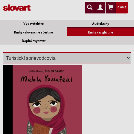
0.00 €
Vydavateľstvo
Audioknihy
Knihy v slovenčine a češtine
Knihy v angličtine
Doplnkový tovar