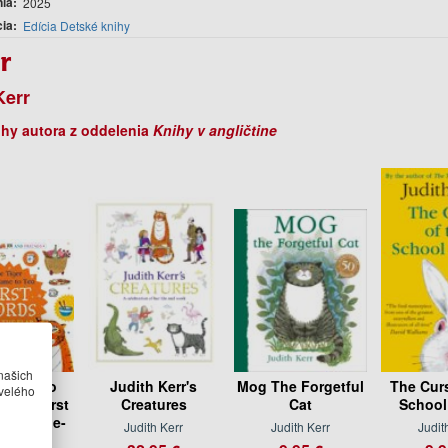
nia
2025
cia
Edícia Detské knihy
r
Kerr
ihy autora z oddelenia
Knihy v angličtine
našich
iger Who
Judith Kerr's
Mog The Forgetful
The Curs
velého
 Tea: First
Creatures
Cat
School
A lift-the-
Judith Kerr
Judith Kerr
Judit
p book