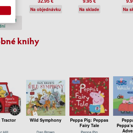
32.95 €
9.95 €
9.9
th Kerr
Na objednávku
Na sklade
Na s
.50 €
ie do 21
dní
bné knihy
 Tractor
Wild Symphony
Peppa Pig: Peppas
Peppa
Fairy Tale
Peppa’s
Adve
ic Hill
Dan Brown
Peppa Pig