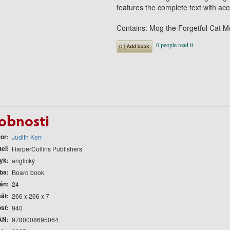
features the complete text with ac
Contains: Mog the Forgetful Cat 
obnosti
tor
Judith Kerr
teľ
HarperCollins Publishers
yk
anglický
ba
Board book
rán
24
át
266 x 266 x 7
sť
940
AN
9780008695064