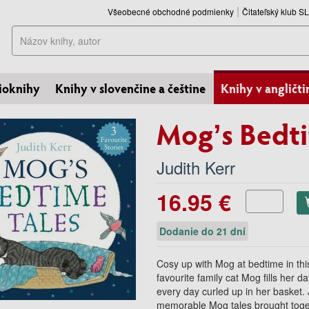
Všeobecné obchodné podmienky
Čitateľský klub 
Hľadať
ioknihy
Knihy v slovenčine a češtine
Knihy v angličti
Mog’s Bedti
Judith Kerr
16.95 €
Dodanie do 21 dní
Cosy up with Mog at bedtime in this
favourite family cat Mog fills her
every day curled up in her basket. 
memorable Mog tales brought togeth