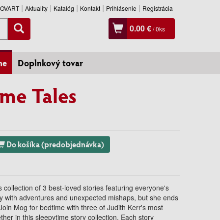
SLOVART
Aktuality
Katalóg
Kontakt
Prihlásenie
Registrácia
0.00 €
/
0
ks
ne
Doplnkový tovar
me Tales
Do košíka (predobjednávka)
 collection of 3 best-loved stories featuring everyone's
 day with adventures and unexpected mishaps, but she ends
Join Mog for bedtime with three of Judith Kerr's most
er in this sleepytime story collection. Each story