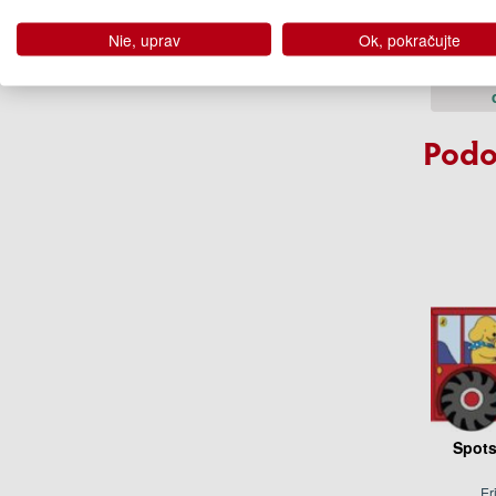
Judi
Nie, uprav
Ok, pokračujte
11
Dodan
Podo
Spots
Er