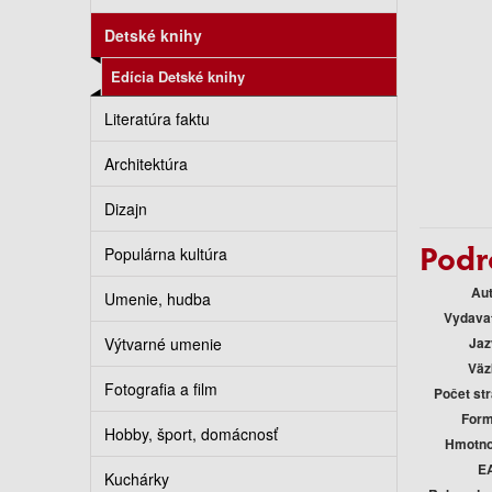
Detské knihy
Edícia Detské knihy
Literatúra faktu
Architektúra
Dizajn
Podr
Populárna kultúra
Au
Umenie, hudba
Vydava
Výtvarné umenie
Jaz
Väz
Fotografia a film
Počet st
Form
Hobby, šport, domácnosť
Hmotno
E
Kuchárky