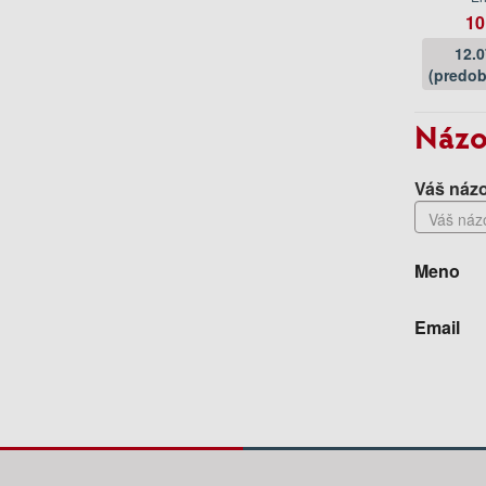
10
12.
(predob
Názo
Váš názo
Meno
Email