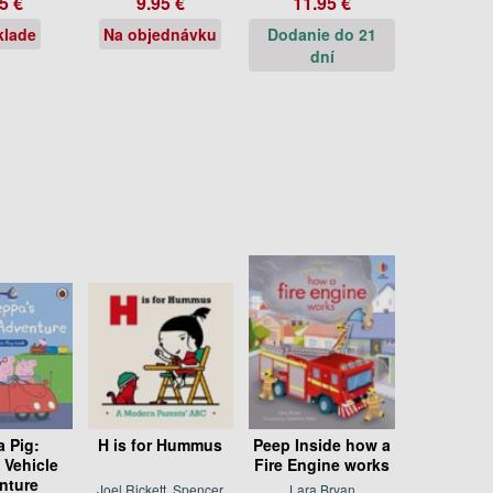
5 €
9.95 €
11.95 €
klade
Na objednávku
Dodanie do 21
dní
 Pig:
H is for Hummus
Peep Inside how a
 Vehicle
Fire Engine works
nture
Joel Rickett, Spencer
Lara Bryan