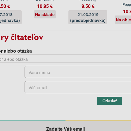
Pepp
.50 €
10.95 €
9.50 €
10.
07.2018
Na sklade
21.03.2019
Na obj
jednávka)
(predobjednávka)
ry čitateľov
r alebo otázka
Odoslať
Zadajte Váš email