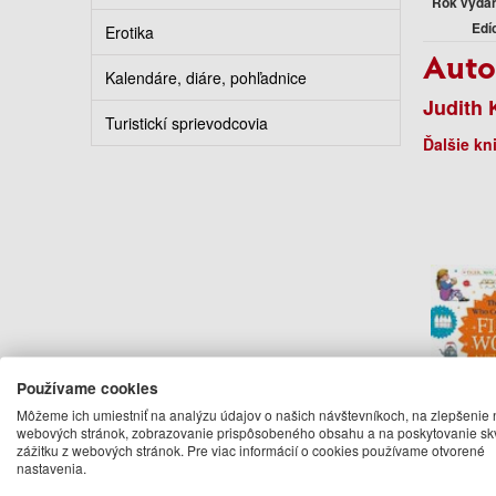
Rok vyda
Edí
Erotika
Auto
Kalendáre, diáre, pohľadnice
Judith 
Turistickí sprievodcovia
Ďalšie kn
Používame cookies
Môžeme ich umiestniť na analýzu údajov o našich návštevníkoch, na zlepšenie 
The T
webových stránok, zobrazovanie prispôsobeného obsahu a na poskytovanie sk
Came to
zážitku z webových stránok. Pre viac informácií o cookies používame otvorené
Words: 
nastavenia.
fla