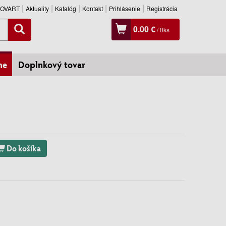
SLOVART
Aktuality
Katalóg
Kontakt
Prihlásenie
Registrácia
0.00 €
/
0
ks
ne
Doplnkový tovar
Do košíka