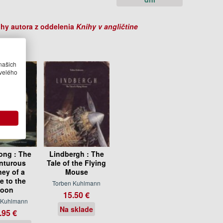
ihy autora z oddelenia
Knihy v angličtine
našich
velého
ong : The
Lindbergh : The
nturous
Tale of the Flying
ney of a
Mouse
 to the
Torben Kuhlmann
oon
15.50 €
 Kuhlmann
Na sklade
.95 €