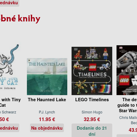
jednávku
bné knihy
 with Tiny
The Haunted Lake
LEGO Timelines
The def
Cat
guide to
Star War
e Schwarz
P.J. Lynch
Simon Hugo
Chris Mall
50 €
11.95 €
32.95 €
Bec
jednávku
Na objednávku
Dodanie do 21
43.
dní