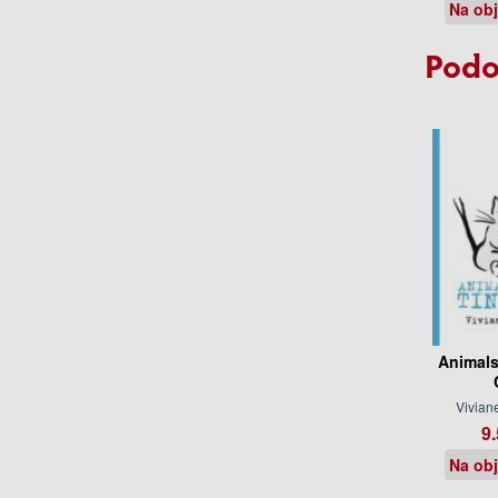
Na ob
Podo
Animals
Vivian
9.
Na ob