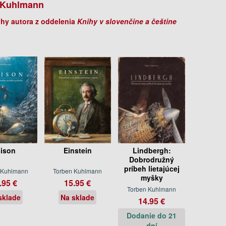
 Kuhlmann
ihy autora z oddelenia
Knihy v slovenčine a češtine
ison
Einstein
Lindbergh:
Dobrodružný
príbeh lietajúcej
 Kuhlmann
Torben Kuhlmann
myšky
.95 €
15.95 €
Torben Kuhlmann
sklade
Na sklade
14.95 €
Dodanie do 21
dní