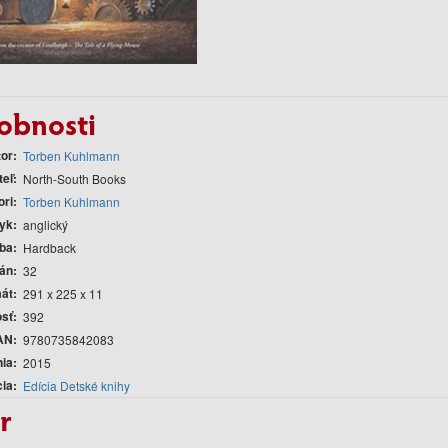
obnosti
tor
Torben Kuhlmann
teľ
North-South Books
ori
Torben Kuhlmann
yk
anglický
ba
Hardback
rán
32
át
291 x 225 x 11
sť
392
AN
9780735842083
nia
2015
cia
Edícia Detské knihy
r