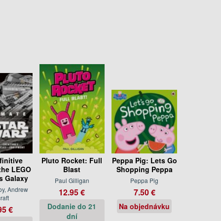
initive
Pluto Rocket: Full
Peppa Pig: Lets Go
 the LEGO
Blast
Shopping Peppa
s Galaxy
Paul Gilligan
Peppa Pig
oy, Andrew
12.95 €
7.50 €
raft
Dodanie do 21
Na objednávku
95 €
dní