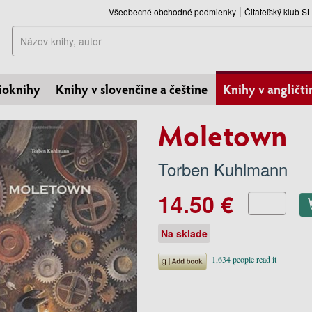
Všeobecné obchodné podmienky
Čitateľský klub 
Hľadať
ioknihy
Knihy v slovenčine a češtine
Knihy v angličti
Moletown
Torben Kuhlmann
14.50 €
Na sklade