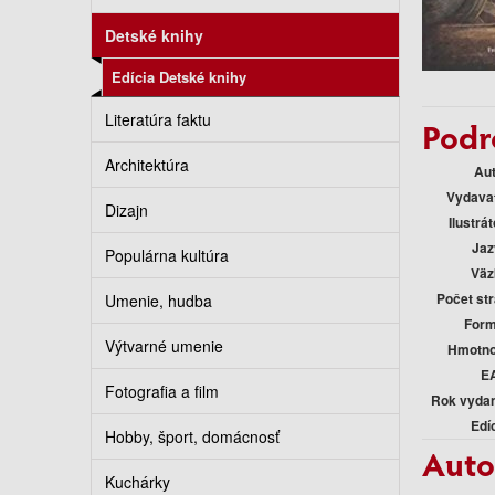
Detské knihy
Edícia Detské knihy
Literatúra faktu
Podr
Architektúra
Au
Vydava
Dizajn
Ilustrát
Jaz
Populárna kultúra
Väz
Počet st
Umenie, hudba
Form
Výtvarné umenie
Hmotno
E
Fotografia a film
Rok vyda
Edí
Hobby, šport, domácnosť
Auto
Kuchárky