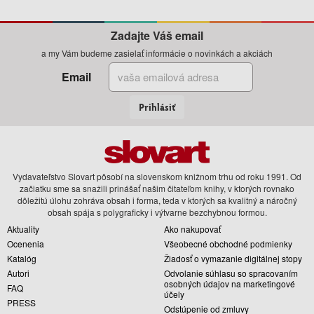
Zadajte Váš email
a my Vám budeme zasielať informácie o novinkách a akciách
Email
Prihlásiť
Vydavateľstvo Slovart pôsobí na slovenskom knižnom trhu od roku 1991. Od
začiatku sme sa snažili prinášať našim čitateľom knihy, v ktorých rovnako
dôležitú úlohu zohráva obsah i forma, teda v ktorých sa kvalitný a náročný
obsah spája s polygraficky i výtvarne bezchybnou formou.
Aktuality
Ako nakupovať
Ocenenia
Všeobecné obchodné podmienky
Katalóg
Žiadosť o vymazanie digitálnej stopy
Autori
Odvolanie súhlasu so spracovaním
osobných údajov na marketingové
FAQ
účely
PRESS
Odstúpenie od zmluvy