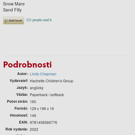
Snow Mare
Sand Filly
Podrobnosti
Autor
Linda Chapman
Vydavateľ
Hachette Children's Group
Jazyk
anglický
Väzba
Paperback / softback
Počet strán
160
Formát
129 x 196 x 16
Hmotnosť
146
EAN
9781408366776
Rok vydania
2022