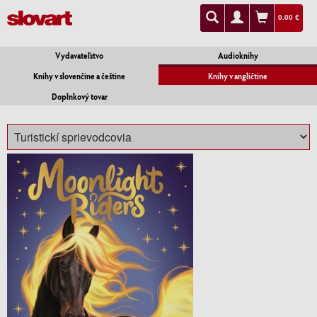
0.00 €
Vydavateľstvo
Audioknihy
Knihy v slovenčine a češtine
Knihy v angličtine
Doplnkový tovar