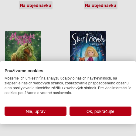
Na objednávku
Na objednávku
Používame cookies
Môžeme ich umiestniť na analýzu údajov o našich návštevníkoch, na
zlepšenie našich webových stránok, zobrazovanie prispôsobeného obsahu
a na poskytovanie skvelého zážitku z webových stránok. Pre viac informácií o
Moonlight Riders: Petal Pony
Mirror Magic
cookies používame otvorené nastavenia.
Linda Chapman
Linda Chapman
11.95 €
9.95 €
Nie, uprav
Ok, pokračujte
Na objednávku
Na objednávku