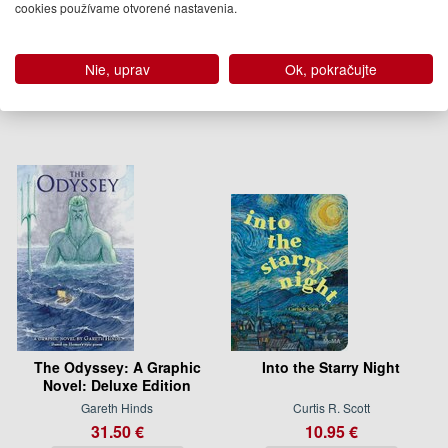
cookies používame otvorené nastavenia.
Builder
Jessica Farrell, Hannah Dolan
Maria Isabel Sanchez Vegara
32.95 €
13.95 €
Nie, uprav
Ok, pokračujte
Na objednávku
Na sklade
The Odyssey: A Graphic
Into the Starry Night
Novel: Deluxe Edition
Gareth Hinds
Curtis R. Scott
31.50 €
10.95 €