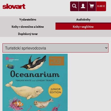
0.00 €
Vydavateľstvo
Audioknihy
Knihy v slovenčine a češtine
Knihy v angličtine
Doplnkový tovar