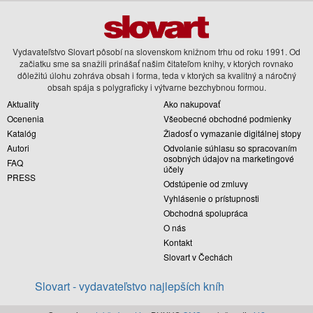
Vydavateľstvo Slovart pôsobí na slovenskom knižnom trhu od roku 1991. Od
začiatku sme sa snažili prinášať našim čitateľom knihy, v ktorých rovnako
dôležitú úlohu zohráva obsah i forma, teda v ktorých sa kvalitný a náročný
obsah spája s polygraficky i výtvarne bezchybnou formou.
Aktuality
Ako nakupovať
Ocenenia
Všeobecné obchodné podmienky
Katalóg
Žiadosť o vymazanie digitálnej stopy
Autori
Odvolanie súhlasu so spracovaním
osobných údajov na marketingové
FAQ
účely
PRESS
Odstúpenie od zmluvy
Vyhlásenie o prístupnosti
Obchodná spolupráca
O nás
Kontakt
Slovart v Čechách
Slovart - vydavateľstvo najlepších kníh