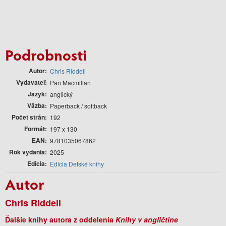
Podrobnosti
Autor
Chris Riddell
Vydavateľ
Pan Macmillan
Jazyk
anglický
Väzba
Paperback / softback
Počet strán
192
Formát
197 x 130
EAN
9781035067862
Rok vydania
2025
Edícia
Edícia Detské knihy
Autor
Chris Riddell
Ďalšie knihy autora z oddelenia
Knihy v angličtine