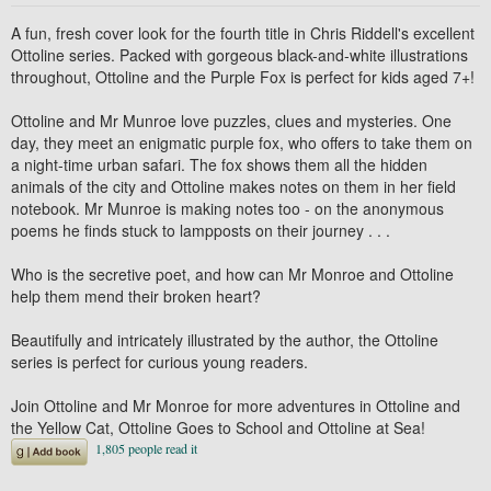
A fun, fresh cover look for the fourth title in Chris Riddell's excellent
Ottoline series. Packed with gorgeous black-and-white illustrations
throughout,
Ottoline and the Purple Fox
is perfect for kids aged 7+!
Ottoline and Mr Munroe love puzzles, clues and mysteries. One
day, they meet an enigmatic purple fox, who offers to take them on
a night-time urban safari. The fox shows them all the hidden
animals of the city and Ottoline makes notes on them in her field
notebook. Mr Munroe is making notes too - on the anonymous
poems he finds stuck to lampposts on their journey . . .
Who is the secretive poet, and how can Mr Monroe and Ottoline
help them mend their broken heart?
Beautifully and intricately illustrated by the author, the Ottoline
series is perfect for curious young readers.
Join Ottoline and Mr Monroe for more adventures in
Ottoline and
the Yellow Cat, Ottoline Goes to School
and
Ottoline at Sea!