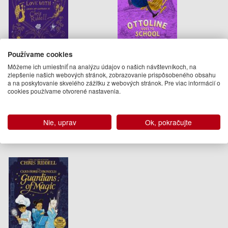
Poems to Fall in Love With
Ottoline Goes to School
Používame cookies
Môžeme ich umiestniť na analýzu údajov o našich návštevníkoch, na
Chris Riddell
Chris Riddell
zlepšenie našich webových stránok, zobrazovanie prispôsobeného obsahu
15.95 €
10.95 €
a na poskytovanie skvelého zážitku z webových stránok. Pre viac informácií o
cookies používame otvorené nastavenia.
Na objednávku
Na objednávku
Nie, uprav
Ok, pokračujte