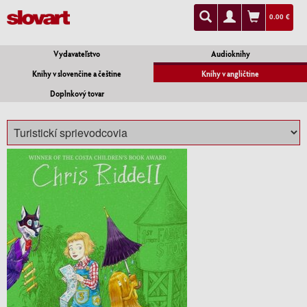
0.00 €
Vydavateľstvo
Audioknihy
Knihy v slovenčine a češtine
Knihy v angličtine
Doplnkový tovar