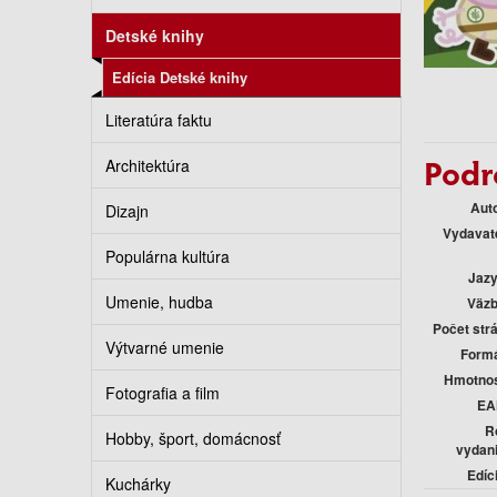
Detské knihy
Edícia Detské knihy
Literatúra faktu
Podr
Architektúra
Aut
Dizajn
Vydavat
Populárna kultúra
Jaz
Umenie, hudba
Väz
Počet str
Výtvarné umenie
Form
Hmotno
Fotografia a film
EA
R
Hobby, šport, domácnosť
vydan
Edíc
Kuchárky