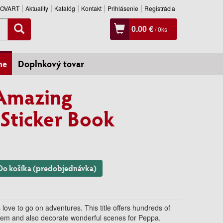
SLOVART
Aktuality
Katalóg
Kontakt
Prihlásenie
Registrácia
0.00 €
/
0
ks
ne
Doplnkový tovar
 Amazing
Sticker Book
Do košíka (predobjednávka)
 love to go on adventures. This title offers hundreds of
them and also decorate wonderful scenes for Peppa.