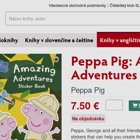
Všeobecné obchodné podmienky
Čitateľský klub 
Hľadať
ioknihy
Knihy v slovenčine a češtine
Knihy v angličti
Peppa Pig:
Adventures 
Peppa Pig
7.50 €
Na objednávku
Peppa, George and all their friends
stickers that can help you create 