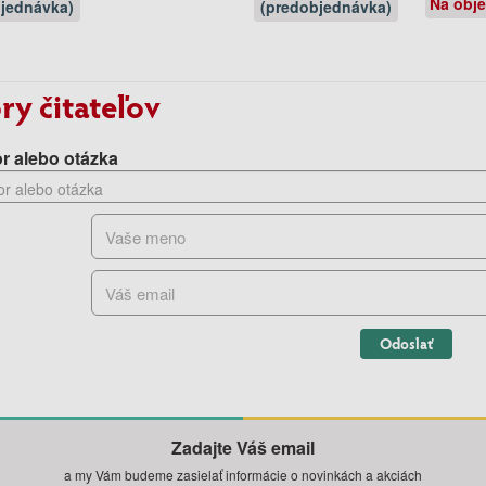
Na obj
jednávka)
(predobjednávka)
ry čitateľov
r alebo otázka
Odoslať
Zadajte Váš email
a my Vám budeme zasielať informácie o novinkách a akciách