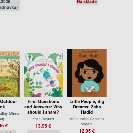
.2026
Na sklade
ednávka)
 Outdoor
First Questions
Little People, Big
ok
and Answers: Why
Dreams: Zaha
should I share?
Hadid
atley, Minna
cey
Katie Daynes
Maria Isabel Sanchez
Vegara
95 €
13.95 €
12.95 €