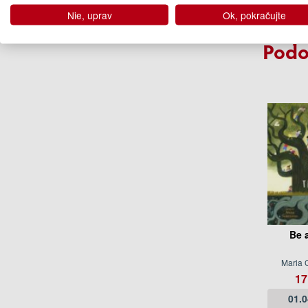
Nie, uprav
Ok, pokračujte
Podo
Be 
Maria G
17
01.