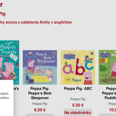
r
Pig
ihy autora z oddelenia
Knihy v angličtine
g: Peppa's
Peppa Pig:
Peppa Pig: ABC
Peppa
avels
Peppa’s Best
Peppa’
našich
velého
Sleepover
Puddle
pa Pig
Peppa Pig
Peppa Pig
Pepp
95 €
5.50 €
6.50 €
10.
sklade
Na objednávku