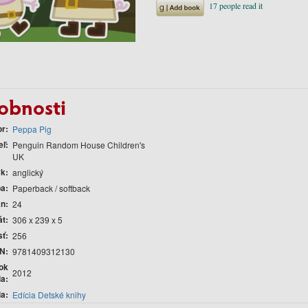
obnosti
or
Peppa Pig
eľ
Penguin Random House Children's
UK
yk
anglický
ba
Paperback / softback
án
24
át
306 x 239 x 5
sť
256
N
9781409312130
ok
2012
ia
ia
Edícia Detské knihy