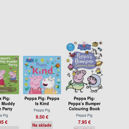
 Pig:
Peppa Pig: Peppa
Peppa Pig:
s Muddy
Is Kind
Peppa’s Bumper
 Party
Colouring Book
Peppa Pig
a Pig
Peppa Pig
9.50 €
95 €
7.95 €
Na sklade