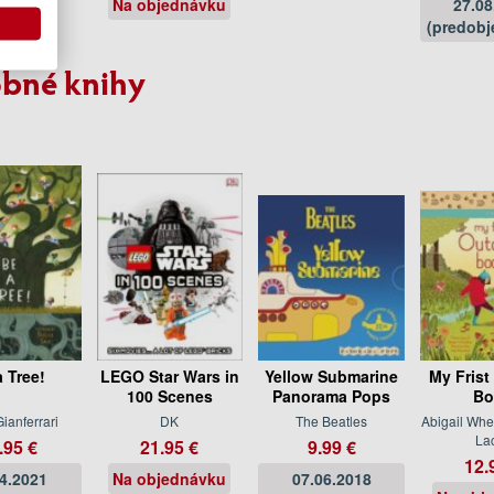
Na objednávku
27.08
(predobj
bné knihy
a Tree!
LEGO Star Wars in
Yellow Submarine
My Frist
100 Scenes
Panorama Pops
Bo
ianferrari
DK
The Beatles
Abigail Whe
La
.95 €
21.95 €
9.99 €
12.
04.2021
Na objednávku
07.06.2018