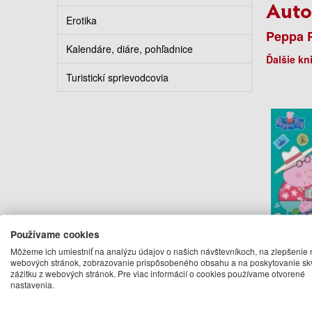
Auto
Erotika
Peppa 
Kalendáre, diáre, pohľadnice
Ďalšie kn
Turistickí sprievodcovia
Používame cookies
Peppa Pi
Tr
Môžeme ich umiestniť na analýzu údajov o našich návštevníkoch, na zlepšenie 
webových stránok, zobrazovanie prispôsobeného obsahu a na poskytovanie sk
Pep
zážitku z webových stránok. Pre viac informácií o cookies používame otvorené
9.
nastavenia.
Na 