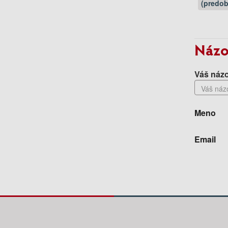
(predob
Názo
Váš názo
Meno
Email