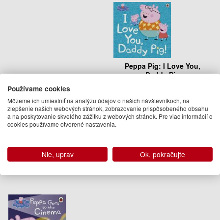
Peppa Pig: I Love You,
Daddy Pig
Peppa Pig
Používame cookies
9.50 €
Môžeme ich umiestniť na analýzu údajov o našich návštevníkoch, na
zlepšenie našich webových stránok, zobrazovanie prispôsobeného obsahu
02.05.2019
a na poskytovanie skvelého zážitku z webových stránok. Pre viac informácií o
(predobjednávka)
cookies používame otvorené nastavenia.
Nie, uprav
Ok, pokračujte