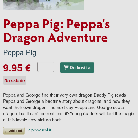
Peppa Pig: Peppa's
Dragon Adventure
Peppa Pig
9.95 €
Do košíka
Na sklade
Peppa and George find their very own dragon!Daddy Pig reads
Peppa and George a bedtime story about dragons, and now they
want their own dragon!The next day Peppa and George see a
dragon, but it can't be real, can it?Young readers will feel the magic
of this lovely new picture book.