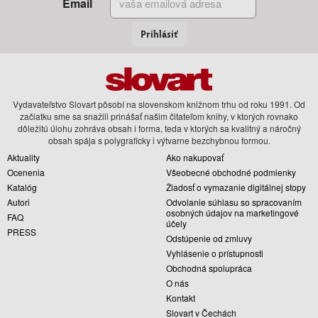
Email
Prihlásiť
Vydavateľstvo Slovart pôsobí na slovenskom knižnom trhu od roku 1991. Od
začiatku sme sa snažili prinášať našim čitateľom knihy, v ktorých rovnako
dôležitú úlohu zohráva obsah i forma, teda v ktorých sa kvalitný a náročný
obsah spája s polygraficky i výtvarne bezchybnou formou.
Aktuality
Ako nakupovať
Ocenenia
Všeobecné obchodné podmienky
Katalóg
Žiadosť o vymazanie digitálnej stopy
Autori
Odvolanie súhlasu so spracovaním
osobných údajov na marketingové
FAQ
účely
PRESS
Odstúpenie od zmluvy
Vyhlásenie o prístupnosti
Obchodná spolupráca
O nás
Kontakt
Slovart v Čechách