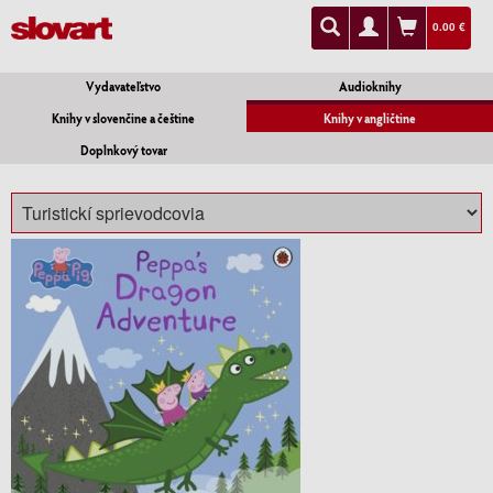
0.00 €
Vydavateľstvo
Audioknihy
Knihy v slovenčine a češtine
Knihy v angličtine
Doplnkový tovar