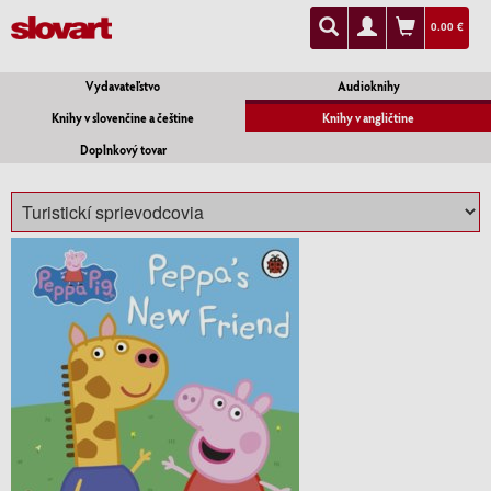
0.00 €
Vydavateľstvo
Audioknihy
Knihy v slovenčine a češtine
Knihy v angličtine
Doplnkový tovar