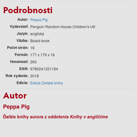
Podrobnosti
Autor
Peppa Pig
Vydavateľ
Penguin Random House Children's UK
Jazyk
anglický
Väzba
Board book
Počet strán
16
Formát
177 x 176 x 16
Hmotnosť
260
EAN
9780241321164
Rok vydania
2018
Edícia
Edícia Detské knihy
Autor
Peppa Pig
Ďalšie knihy autora z oddelenia
Knihy v angličtine