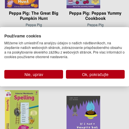
Peppa Pig: The Great Big
Peppa Pig: Peppas Yummy
Pumpkin Hunt
Cookbook
Peppa Pig
Peppa Pig
10.95 €
13.95 €
Používame cookies
03.09.2026
Dodanie do 21 dní
Môžeme ich umiestniť na analýzu údajov o našich návštevníkoch, na
(predobjednávka)
zlepšenie našich webových stránok, zobrazovanie prispôsobeného obsahu
a na poskytovanie skvelého zážitku z webových stránok. Pre viac informácií o
cookies používame otvorené nastavenia.
Podobné knihy
Nie, uprav
Ok, pokračujte