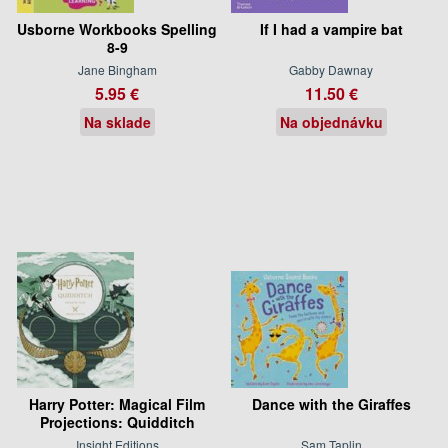
Usborne Workbooks Spelling
If I had a vampire bat
8-9
Jane Bingham
Gabby Dawnay
5.95 €
11.50 €
Na sklade
Na objednávku
Harry Potter: Magical Film
Dance with the Giraffes
Projections: Quidditch
Insight Editions
Sam Taplin