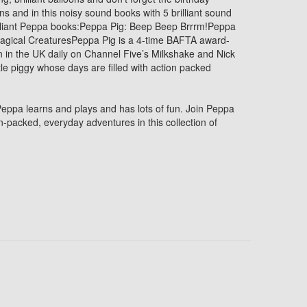
ons and in this noisy sound books with 5 brilliant sound
rilliant Peppa books:Peppa Pig: Beep Beep Brrrm!Peppa
agical CreaturesPeppa Pig is a 4-time BAFTA award-
 in the UK daily on Channel Five’s Milkshake and Nick
ttle piggy whose days are filled with action packed
 Peppa learns and plays and has lots of fun. Join Peppa
on-packed, everyday adventures in this collection of