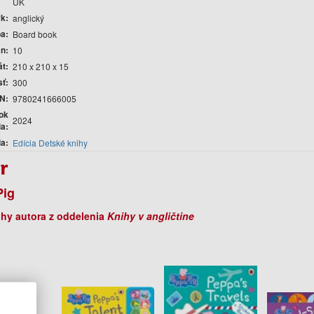
UK
yk
anglický
ba
Board book
án
10
át
210 x 210 x 15
sť
300
N
9780241666005
ok
2024
ia
ia
Edícia Detské knihy
r
Pig
ihy autora z oddelenia
Knihy v angličtine