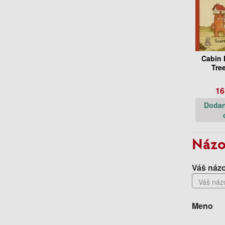
Cabin 
Tre
16
Dodan
Názo
Váš názo
Meno