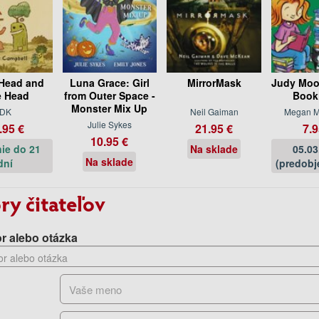
Head and
Luna Grace: Girl
MirrorMask
Judy Moo
e Head
from Outer Space -
Book
Monster Mix Up
DK
Neil Gaiman
Megan M
Julie Sykes
.95 €
21.95 €
7.9
10.95 €
ie do 21
Na sklade
05.03
Na sklade
dní
(predobj
ry čitateľov
r alebo otázka