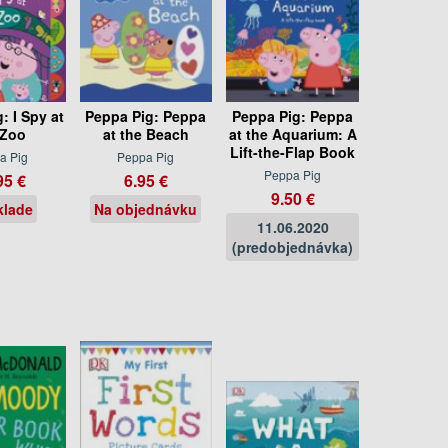
: I Spy at
Peppa Pig: Peppa
Peppa Pig: Peppa
 Zoo
at the Beach
at the Aquarium: A
Lift-the-Flap Book
a Pig
Peppa Pig
Peppa Pig
95 €
6.95 €
9.50 €
klade
Na objednávku
11.06.2020
(predobjednávka)