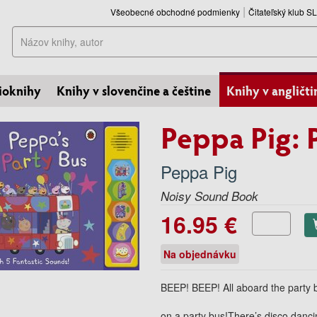
Všeobecné obchodné podmienky
Čitateľský klub 
Hľadať
ioknihy
Knihy v slovenčine a češtine
Knihy v angličti
Peppa Pig: 
Peppa Pig
Noisy Sound Book
16.95 €
Na objednávku
BEEP! BEEP! All aboard the party b
on a party bus!There’s disco dancing