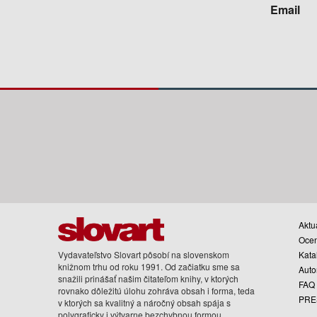
Email
Aktua
Oce
Vydavateľstvo Slovart pôsobí na slovenskom
Kata
knižnom trhu od roku 1991. Od začiatku sme sa
Auto
snažili prinášať našim čitateľom knihy, v ktorých
FAQ
rovnako dôležitú úlohu zohráva obsah i forma, teda
PRE
v ktorých sa kvalitný a náročný obsah spája s
polygraficky i výtvarne bezchybnou formou.