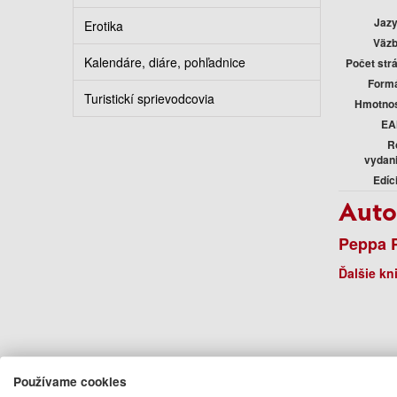
Jaz
Erotika
Väz
Kalendáre, diáre, pohľadnice
Počet str
Form
Turistickí sprievodcovia
Hmotno
EA
R
vydan
Edíc
Auto
Peppa 
Ďalšie kn
Používame cookies