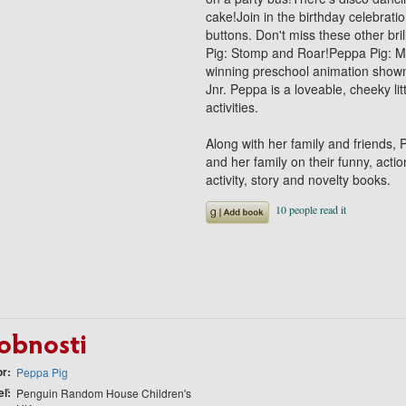
cake!Join in the birthday celebrati
buttons. Don't miss these other b
Pig: Stomp and Roar!Peppa Pig: M
winning preschool animation shown
Jnr. Peppa is a loveable, cheeky li
activities.
Along with her family and friends,
and her family on their funny, acti
activity, story and novelty books.
obnosti
or
Peppa Pig
eľ
Penguin Random House Children's