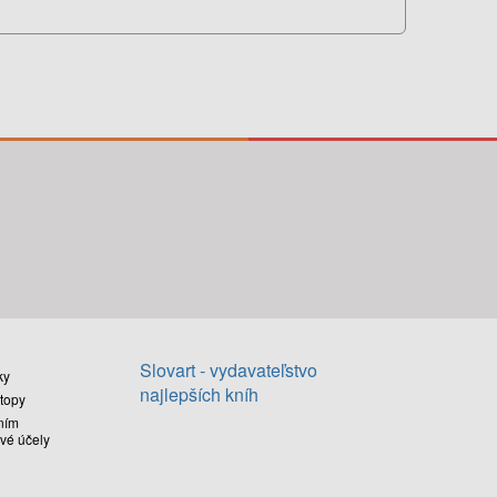
Slovart - vydavateľstvo
ky
najlepších kníh
stopy
ním
vé účely