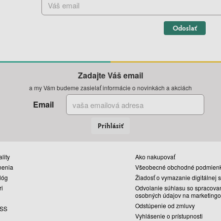
Odoslať
Zadajte Váš email
a my Vám budeme zasielať informácie o novinkách a akciách
Email
Prihlásiť
lity
Ako nakupovať
nenia
Všeobecné obchodné podmien
lóg
Žiadosť o vymazanie digitálnej 
ri
Odvolanie súhlasu so spracova
osobných údajov na marketingo
Odstúpenie od zmluvy
SS
Vyhlásenie o prístupnosti