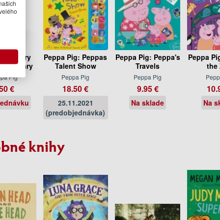
našich
velého
Pig: Fairy
Peppa Pig: Peppas
Peppa Pig: Peppa's
Peppa Pig
tle Library
Talent Show
Travels
the
pa Pig
Peppa Pig
Peppa Pig
Pepp
50 €
18.50 €
9.95 €
10.
jednávku
25.11.2021
Na sklade
Na s
(predobjednávka)
bné knihy