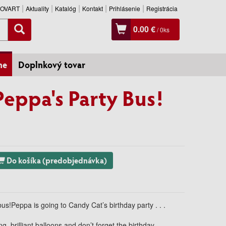
SLOVART
Aktuality
Katalóg
Kontakt
Prihlásenie
Registrácia
0.00 €
/
0
ks
ne
Doplnkový tovar
Peppa's Party Bus!
Do košíka (predobjednávka)
us!Peppa is going to Candy Cat’s birthday party . . .
, brilliant balloons and don’t forget the birthday