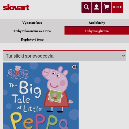
0.00 €
Vydavateľstvo
Audioknihy
Knihy v slovenčine a češtine
Knihy v angličtine
Doplnkový tovar