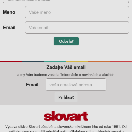
Meno
Email
Odoslať
Zadajte Váš email
a my Vám budeme zasielať informácie o novinkách a akciách
Email
Prihlásiť
Vydavateľstvo Slovart pôsobí na slovenskom knižnom trhu od roku 1991. Od
začiatku sme sa snažili prinášať našim čitateľom knihy, v ktorých rovnako