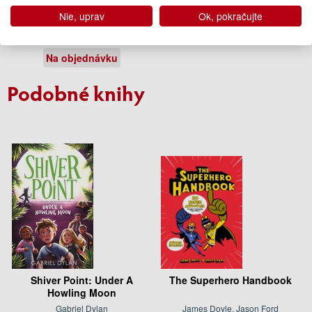
Adventure
Nie, uprav
Ok, pokračujte
Peppa Pig
10.95 €
Na objednávku
Podobné knihy
Shiver Point: Under A
The Superhero Handbook
Howling Moon
Gabriel Dylan
James Doyle, Jason Ford