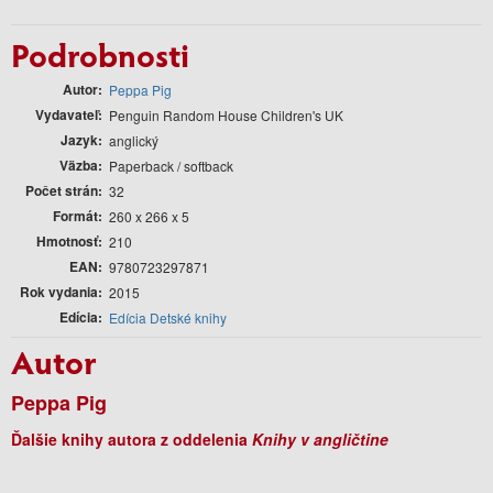
Podrobnosti
Autor
Peppa Pig
Vydavateľ
Penguin Random House Children's UK
Jazyk
anglický
Väzba
Paperback / softback
Počet strán
32
Formát
260 x 266 x 5
Hmotnosť
210
EAN
9780723297871
Rok vydania
2015
Edícia
Edícia Detské knihy
Autor
Peppa Pig
Ďalšie knihy autora z oddelenia
Knihy v angličtine