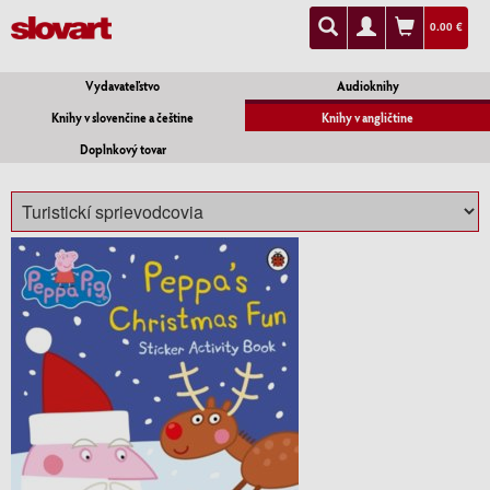
0.00 €
Vydavateľstvo
Audioknihy
Knihy v slovenčine a češtine
Knihy v angličtine
Doplnkový tovar