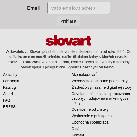
Email
Prihlásiť
Vydavateľstvo Slovart pôsobí na slovenskom knižnom trhu od roku 1991. Od
začiatku sme sa snažili prinášať našim čitateľom knihy, v ktorých rovnako
dôležitú úlohu zohráva obsah i forma, teda v ktorých sa kvalitný a náročný
obsah spája s polygraficky i výtvarne bezchybnou formou.
Aktuality
Ako nakupovať
Ocenenia
Všeobecné obchodné podmienky
Katalóg
Žiadosť o vymazanie digitálnej stopy
Autori
Odvolanie súhlasu so spracovaním
osobných údajov na marketingové
FAQ
účely
PRESS
Odstúpenie od zmluvy
Vyhlásenie o prístupnosti
Obchodná spolupráca
O nás
Kontakt