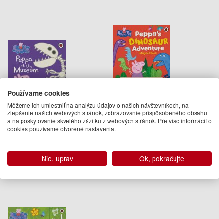
Používame cookies
Peppa Pig: Peppa at the
Peppa Pig: Peppa’s Dinosaur
Môžeme ich umiestniť na analýzu údajov o našich návštevníkoch, na
zlepšenie našich webových stránok, zobrazovanie prispôsobeného obsahu
Museum
Adventure: Magnet Book
a na poskytovanie skvelého zážitku z webových stránok. Pre viac informácií o
Peppa Pig
Peppa Pig
cookies používame otvorené nastavenia.
6.95 €
13.95 €
Na objednávku
Na sklade
Nie, uprav
Ok, pokračujte