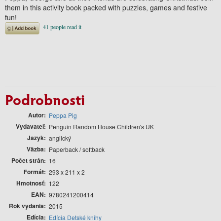
them in this activity book packed with puzzles, games and festive
fun!
Podrobnosti
Autor
Peppa Pig
Vydavateľ
Penguin Random House Children's UK
Jazyk
anglický
Väzba
Paperback / softback
Počet strán
16
Formát
293 x 211 x 2
Hmotnosť
122
EAN
9780241200414
Rok vydania
2015
Edícia
Edícia Detské knihy