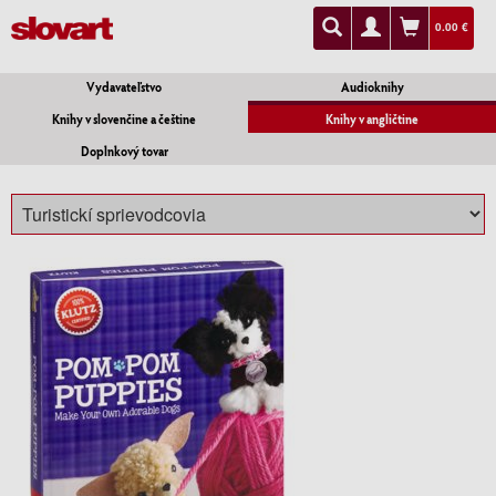
0.00 €
Vydavateľstvo
Audioknihy
Knihy v slovenčine a češtine
Knihy v angličtine
Doplnkový tovar