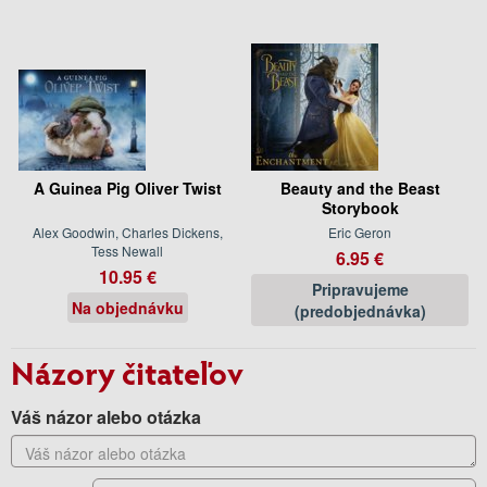
A Guinea Pig Oliver Twist
Beauty and the Beast
Storybook
Alex Goodwin, Charles Dickens,
Eric Geron
Tess Newall
6.95 €
10.95 €
Pripravujeme
Na objednávku
(predobjednávka)
Názory čitateľov
Váš názor alebo otázka