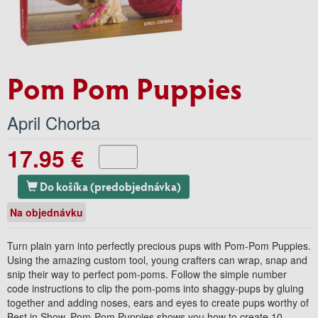
Pom Pom Puppies
April Chorba
17.95 €
Do košíka (predobjednávka)
Na objednávku
Turn plain yarn into perfectly precious pups with Pom-Pom Puppies.
Using the amazing custom tool, young crafters can wrap, snap and
snip their way to perfect pom-poms. Follow the simple number
code instructions to clip the pom-poms into shaggy-pups by gluing
together and adding noses, ears and eyes to create pups worthy of
Best in Show. Pom-Pom Puppies shows you how to create 10