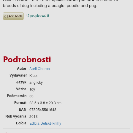
breeds of dog including a beagle, poodle and pug.
Podrobnosti
Autor
April Chorba
Vydavateľ
Klutz
Jazyk
anglický
Väzba
Toy
Počet strán
56
Formát
23.5 x 3.8 x 20.3 cm
EAN
9780545561648
Rok vydania
2013
Edícia
Edícia Detské knihy