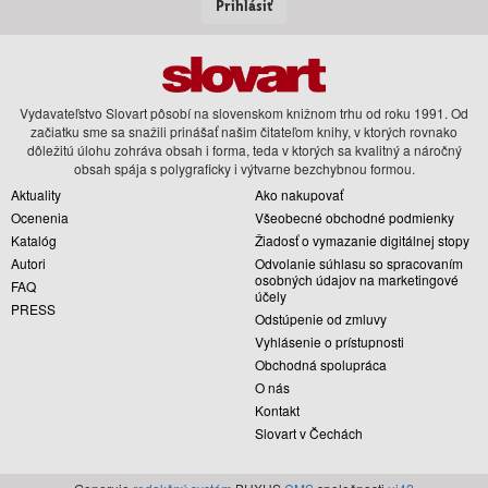
Prihlásiť
Vydavateľstvo Slovart pôsobí na slovenskom knižnom trhu od roku 1991. Od
začiatku sme sa snažili prinášať našim čitateľom knihy, v ktorých rovnako
dôležitú úlohu zohráva obsah i forma, teda v ktorých sa kvalitný a náročný
obsah spája s polygraficky i výtvarne bezchybnou formou.
Aktuality
Ako nakupovať
Ocenenia
Všeobecné obchodné podmienky
Katalóg
Žiadosť o vymazanie digitálnej stopy
Autori
Odvolanie súhlasu so spracovaním
osobných údajov na marketingové
FAQ
účely
PRESS
Odstúpenie od zmluvy
Vyhlásenie o prístupnosti
Obchodná spolupráca
O nás
Kontakt
Slovart v Čechách