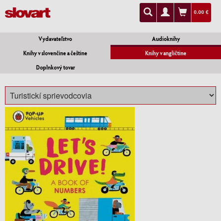
0.00 €
Vydavateľstvo
Audioknihy
Knihy v slovenčine a češtine
Knihy v angličtine
Doplnkový tovar