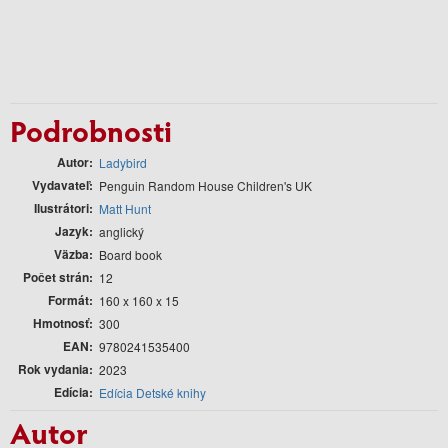
Podrobnosti
Autor
Ladybird
Vydavateľ
Penguin Random House Children's UK
Ilustrátori
Matt Hunt
Jazyk
anglický
Väzba
Board book
Počet strán
12
Formát
160 x 160 x 15
Hmotnosť
300
EAN
9780241535400
Rok vydania
2023
Edícia
Edícia Detské knihy
Autor