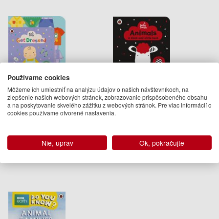
Používame cookies
Baby Touch: Get Dressed
Baby Touch: Animals: a
Môžeme ich umiestniť na analýzu údajov o našich návštevníkoch, na
black-and-white book
zlepšenie našich webových stránok, zobrazovanie prispôsobeného obsahu
Ladybird
Ladybird
a na poskytovanie skvelého zážitku z webových stránok. Pre viac informácií o
10.50 €
8.50 €
cookies používame otvorené nastavenia.
Na sklade
03.10.2019
(predobjednávka)
Nie, uprav
Ok, pokračujte