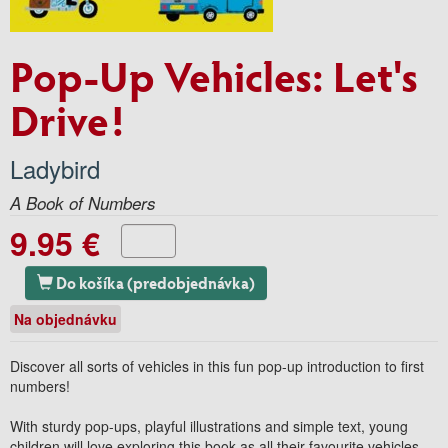
Pop-Up Vehicles: Let's
Drive!
Ladybird
A Book of Numbers
9.95 €
Do košíka (predobjednávka)
Na objednávku
Discover all sorts of vehicles in this fun pop-up introduction to first
numbers!
With sturdy pop-ups, playful illustrations and simple text, young
children will love exploring this book as all their favourite vehicles