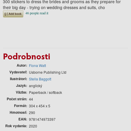
300 stickers to dress the brides and grooms as they prepare for
their big day - trying on wedding dresses and suits, cho
Podrobnosti
Autor
Fiona Watt
Vydavateľ
Usborne Publishing Ltd
Ilustrátori
Stella Baggott
Jazyk
anglický
Väzba
Paperback / softback
Počet strán
44
Formát
304 x 454 x 5
Hmotnosť
290
EAN
9781474973397
Rok vydania
2020