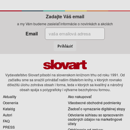
Zadajte Váš email
a my Vám budeme zasielať informácie o novinkách a akciách
Email
Prihlásiť
Vydavateľstvo Slovart pôsobí na slovenskom knižnom trhu od roku 1991. Od
začiatku sme sa snažili prinášať našim čitateľom knihy, v ktorých rovnako
dôležitú úlohu zohráva obsah i forma, teda v ktorých sa kvalitný a náročný
obsah spája s polygraficky i výtvarne bezchybnou formou.
Aktuality
Ako nakupovať
Ocenenia
Všeobecné obchodné podmienky
Katalóg
Žiadosť o vymazanie digitálnej stopy
Autori
Odvolanie súhlasu so spracovaním
osobných údajov na marketingové
FAQ
účely
PRESS
Odstúpenie od zmluvy