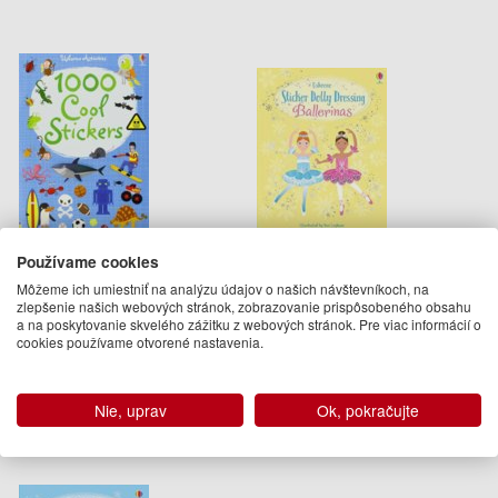
1000 Cool Stickers
Sticker Dolly Dressing
Používame cookies
Ballerinas
Môžeme ich umiestniť na analýzu údajov o našich návštevníkoch, na
Fiona Watt
Fiona Watt
zlepšenie našich webových stránok, zobrazovanie prispôsobeného obsahu
13.50 €
9.50 €
a na poskytovanie skvelého zážitku z webových stránok. Pre viac informácií o
cookies používame otvorené nastavenia.
Na objednávku
Na objednávku
Nie, uprav
Ok, pokračujte