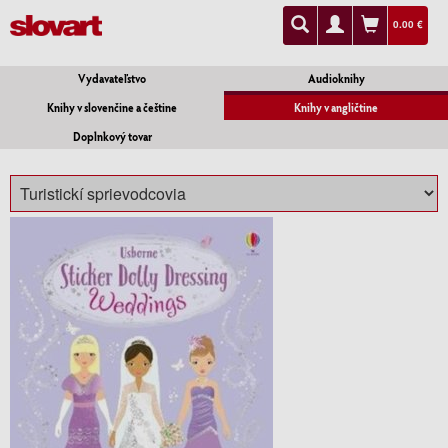
0.00 €
Vydavateľstvo
Audioknihy
Knihy v slovenčine a češtine
Knihy v angličtine
Doplnkový tovar