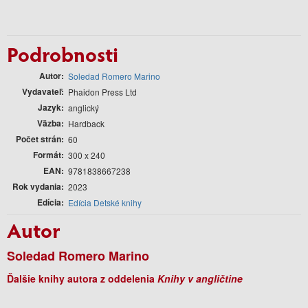
Podrobnosti
Autor
Soledad Romero Marino
Vydavateľ
Phaidon Press Ltd
Jazyk
anglický
Väzba
Hardback
Počet strán
60
Formát
300 x 240
EAN
9781838667238
Rok vydania
2023
Edícia
Edícia Detské knihy
Autor
Soledad Romero Marino
Ďalšie knihy autora z oddelenia
Knihy v angličtine