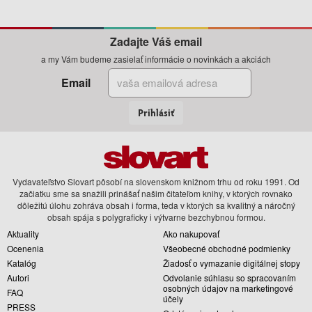
Zadajte Váš email
a my Vám budeme zasielať informácie o novinkách a akciách
Email
Prihlásiť
Vydavateľstvo Slovart pôsobí na slovenskom knižnom trhu od roku 1991. Od
začiatku sme sa snažili prinášať našim čitateľom knihy, v ktorých rovnako
dôležitú úlohu zohráva obsah i forma, teda v ktorých sa kvalitný a náročný
obsah spája s polygraficky i výtvarne bezchybnou formou.
Aktuality
Ako nakupovať
Ocenenia
Všeobecné obchodné podmienky
Katalóg
Žiadosť o vymazanie digitálnej stopy
Autori
Odvolanie súhlasu so spracovaním
osobných údajov na marketingové
FAQ
účely
PRESS