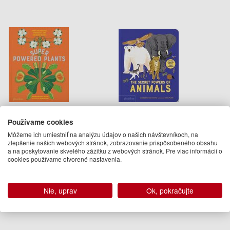
Superpowered Plants
The Secret Powers of
Animals
Používame cookies
Soledad Romero Marino
Soledad Romero Marino
Môžeme ich umiestniť na analýzu údajov o našich návštevníkoch, na
21.95 €
13.95 €
zlepšenie našich webových stránok, zobrazovanie prispôsobeného obsahu
a na poskytovanie skvelého zážitku z webových stránok. Pre viac informácií o
Dodanie do 21 dní
Na objednávku
cookies používame otvorené nastavenia.
Podobné knihy
Nie, uprav
Ok, pokračujte