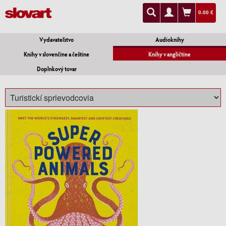
0.00 €
Vydavateľstvo
Audioknihy
Knihy v slovenčine a češtine
Knihy v angličtine
Doplnkový tovar