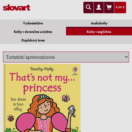
0.00 €
Vydavateľstvo
Audioknihy
Knihy v slovenčine a češtine
Knihy v angličtine
Doplnkový tovar