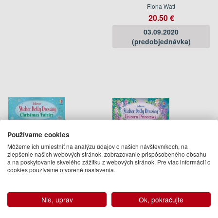
Fiona Watt
20.50 €
03.09.2020
(predobjednávka)
Používame cookies
Môžeme ich umiestniť na analýzu údajov o našich návštevníkoch, na
zlepšenie našich webových stránok, zobrazovanie prispôsobeného obsahu
a na poskytovanie skvelého zážitku z webových stránok. Pre viac informácií o
cookies používame otvorené nastavenia.
Sticker Dolly Dressing
Sticker Dolly Dressing
Christmas Fairies
Unicorn Princesses
Fiona Watt
Fiona Watt
Nie, uprav
Ok, pokračujte
10.95 €
10.95 €