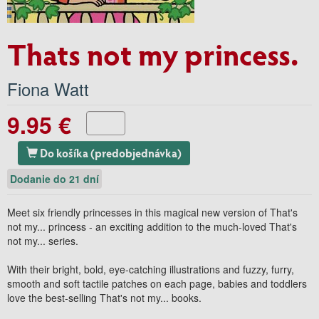
Thats not my princess.
Fiona Watt
9.95 €
Do košíka (predobjednávka)
Dodanie do 21 dní
Meet
six friendly princesses in this magical new version
of That's
not my... princess - an exciting addition to the much-loved
That's
not my... series.
With their
bright, bold, eye-catching illustrations
and
fuzzy, furry,
smooth and soft tactile patches
on each page, babies and toddlers
love the best-selling
That's not my... books.