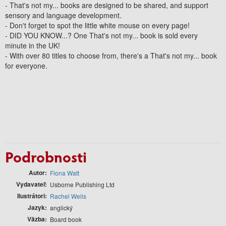
- That's not my... books are designed to be shared, and
support
sensory and language development.
- Don't forget to
spot the little white mouse
on every page!
- DID YOU KNOW...? One That's not my... book is sold every
minute in the UK!
- With
over 80 titles to choose from,
there's a That's not my... book
for everyone.
Podrobnosti
Autor
Fiona Watt
Vydavateľ
Usborne Publishing Ltd
Ilustrátori
Rachel Wells
Jazyk
anglický
Väzba
Board book