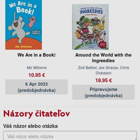
We Are in a Book!
Around the World with the
Ingreedies
Mo Willems
Zoë Bather, Joe Sharpe, Chris
Dickason
10.95 €
18.95 €
6 Apr 2023
Pripravujeme
(predobjednávka)
(predobjednávka)
Názory čitateľov
Váš názor alebo otázka