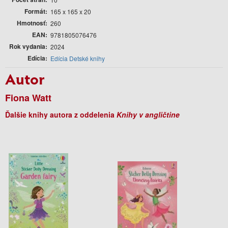
Formát
165 x 165 x 20
Hmotnosť
260
EAN
9781805076476
Rok vydania
2024
Edícia
Edícia Detské knihy
Autor
Fiona Watt
Ďalšie knihy autora z oddelenia
Knihy v angličtine