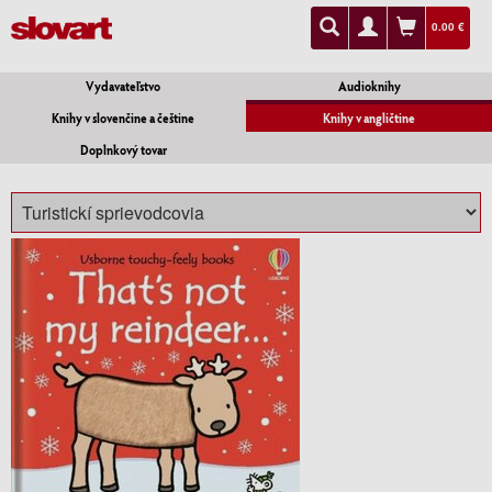
0.00 €
Vydavateľstvo
Audioknihy
Knihy v slovenčine a češtine
Knihy v angličtine
Doplnkový tovar