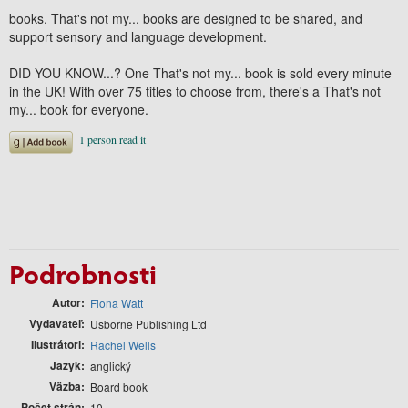
books. That's not my... books are designed to be shared, and
support sensory and language development.
DID YOU KNOW...? One That's not my... book is sold every minute
in the UK! With over 75 titles to choose from, there's a That's not
my... book for everyone.
Podrobnosti
Autor
Fiona Watt
Vydavateľ
Usborne Publishing Ltd
Ilustrátori
Rachel Wells
Jazyk
anglický
Väzba
Board book
Počet strán
10