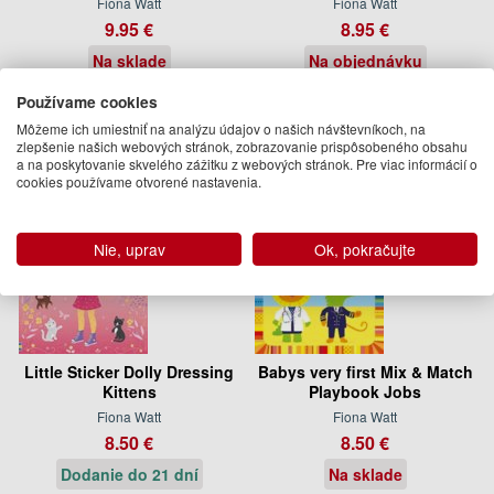
Fiona Watt
Fiona Watt
9.95 €
8.95 €
Na sklade
Na objednávku
Používame cookies
Môžeme ich umiestniť na analýzu údajov o našich návštevníkoch, na
zlepšenie našich webových stránok, zobrazovanie prispôsobeného obsahu
a na poskytovanie skvelého zážitku z webových stránok. Pre viac informácií o
cookies používame otvorené nastavenia.
Nie, uprav
Ok, pokračujte
Little Sticker Dolly Dressing
Babys very first Mix & Match
Kittens
Playbook Jobs
Fiona Watt
Fiona Watt
8.50 €
8.50 €
Dodanie do 21 dní
Na sklade