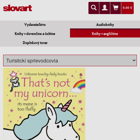
0.00 €
Vydavateľstvo
Audioknihy
Knihy v slovenčine a češtine
Knihy v angličtine
Doplnkový tovar