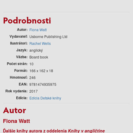
Podrobnosti
Autor
Fiona Watt
Vydavateľ
Usborne Publishing Ltd
Ilustrátori
Rachel Wells
Jazyk
anglický
Väzba
Board book
Počet strán
10
Formát
166 x 162 x 18
Hmotnosť
246
EAN
9781474935975
Rok vydania
2017
Edícia
Edícia Detské knihy
Autor
Fiona Watt
Ďalšie knihy autora z oddelenia
Knihy v angličtine