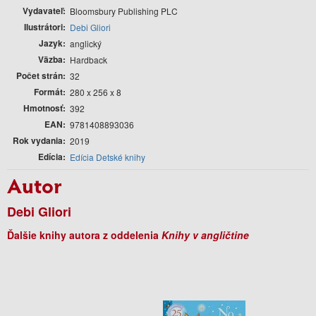
Vydavateľ
Bloomsbury Publishing PLC
Ilustrátori
Debi Gliori
Jazyk
anglický
Väzba
Hardback
Počet strán
32
Formát
280 x 256 x 8
Hmotnosť
392
EAN
9781408893036
Rok vydania
2019
Edícia
Edícia Detské knihy
Autor
Debi Gliori
Ďalšie knihy autora z oddelenia
Knihy v angličtine