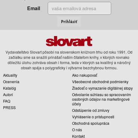
Email
Prihlásiť
Vydavateľstvo Slovart pôsobí na slovenskom knižnom trhu od roku 1991. Od
začiatku sme sa snažili prinášať našim čitateľom knihy, v ktorých rovnako
dôležitú úlohu zohráva obsah i forma, teda v ktorých sa kvalitný a náročný
obsah spája s polygraficky i výtvarne bezchybnou formou.
Aktuality
Ako nakupovať
Ocenenia
Všeobecné obchodné podmienky
Katalóg
Žiadosť o vymazanie digitálnej stopy
Autori
Odvolanie súhlasu so spracovaním
osobných údajov na marketingové
FAQ
účely
PRESS
Odstúpenie od zmluvy
Vyhlásenie o prístupnosti
Obchodná spolupráca
O nás
Kontakt