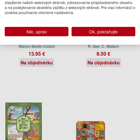
zlepšenie našich webových stránok, zobrazovanie prispôsobeného obsahu
a na poskytovanie skvelého zážitku z webových stránok. Pre viac informácií o
cookies používame otvorené nastavenia.
Nie, uprav
Ok, pokračujte
Hannah Arendts Little
Improve your Spelling
Theater
Marion Muller-Colard
R. Gee, C. Watson
13.95 €
8.50 €
Na objednávku
Na objednávku