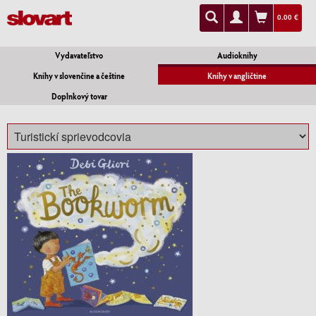
0.00 €
Vydavateľstvo
Audioknihy
Knihy v slovenčine a češtine
Knihy v angličtine
Doplnkový tovar