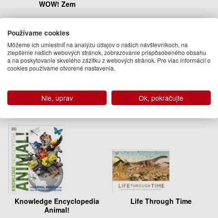
WOW! Zem
John Woodward
Používame cookies
12.95 €
Môžeme ich umiestniť na analýzu údajov o našich návštevníkoch, na
Vypredané
zlepšenie našich webových stránok, zobrazovanie prispôsobeného obsahu
a na poskytovanie skvelého zážitku z webových stránok. Pre viac informácií o
cookies používame otvorené nastavenia.
Ďalšie knihy autora z oddelenia
Knihy v angličtine
Nie, uprav
Ok, pokračujte
Knowledge Encyclopedia
Life Through Time
Animal!