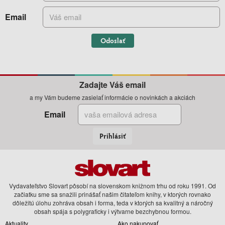
Email
Odoslať
Zadajte Váš email
a my Vám budeme zasielať informácie o novinkách a akciách
Email
Prihlásiť
Vydavateľstvo Slovart pôsobí na slovenskom knižnom trhu od roku 1991. Od
začiatku sme sa snažili prinášať našim čitateľom knihy, v ktorých rovnako
dôležitú úlohu zohráva obsah i forma, teda v ktorých sa kvalitný a náročný
obsah spája s polygraficky i výtvarne bezchybnou formou.
Aktuality
Ako nakupovať