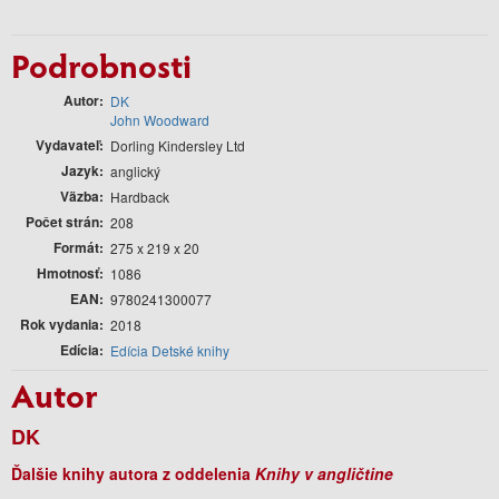
Podrobnosti
Autor
DK
John Woodward
Vydavateľ
Dorling Kindersley Ltd
Jazyk
anglický
Väzba
Hardback
Počet strán
208
Formát
275 x 219 x 20
Hmotnosť
1086
EAN
9780241300077
Rok vydania
2018
Edícia
Edícia Detské knihy
Autor
DK
Ďalšie knihy autora z oddelenia
Knihy v angličtine