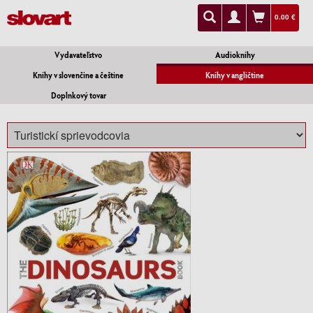
0.00 €
Vydavateľstvo
Audioknihy
Knihy v slovenčine a češtine
Knihy v angličtine
Doplnkový tovar