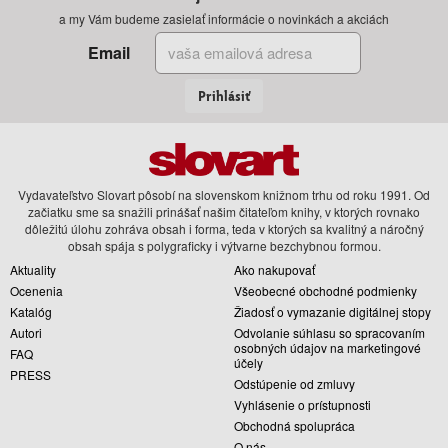
a my Vám budeme zasielať informácie o novinkách a akciách
Email
Prihlásiť
Vydavateľstvo Slovart pôsobí na slovenskom knižnom trhu od roku 1991. Od
začiatku sme sa snažili prinášať našim čitateľom knihy, v ktorých rovnako
dôležitú úlohu zohráva obsah i forma, teda v ktorých sa kvalitný a náročný
obsah spája s polygraficky i výtvarne bezchybnou formou.
Aktuality
Ako nakupovať
Ocenenia
Všeobecné obchodné podmienky
Katalóg
Žiadosť o vymazanie digitálnej stopy
Autori
Odvolanie súhlasu so spracovaním
osobných údajov na marketingové
FAQ
účely
PRESS
Odstúpenie od zmluvy
Vyhlásenie o prístupnosti
Obchodná spolupráca
O nás