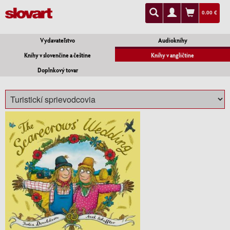
0.00 €
Vydavateľstvo
Audioknihy
Knihy v slovenčine a češtine
Knihy v angličtine
Doplnkový tovar