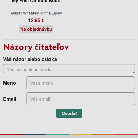
My Frist Outdoor Book
Abigail Wheatley, Minna Lacey
12.95 €
Na objednávku
Názory čitateľov
Váš názor alebo otázka
Meno
Email
Odoslať