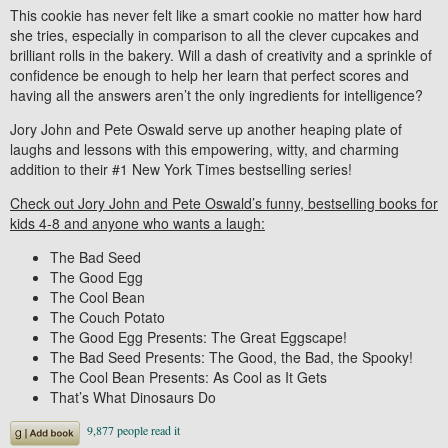
This cookie has never felt like a
smart
cookie no matter how hard
she tries, especially in comparison to all the clever cupcakes and
brilliant rolls in the bakery. Will a dash of creativity and a sprinkle of
confidence be enough to help her learn that perfect scores and
having all the answers aren’t the only ingredients for intelligence?
Jory John and Pete Oswald serve up another heaping plate of
laughs and lessons with this empowering, witty, and charming
addition to their #1
New York Times
bestselling series!
Check out Jory John and Pete Oswald’s funny, bestselling books for
kids 4-8 and anyone who wants a laugh:
The Bad Seed
The Good Egg
The Cool Bean
The Couch Potato
The Good Egg Presents: The Great Eggscape!
The Bad Seed Presents: The Good, the Bad, the Spooky!
The Cool Bean Presents: As Cool as It Gets
That’s What Dinosaurs Do