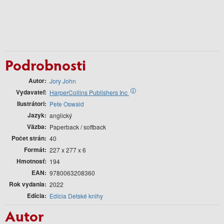
Podrobnosti
Autor
Jory John
Vydavateľ
i
HarperCollins Publishers Inc
Ilustrátori
Pete Oswald
Jazyk
anglický
Väzba
Paperback / softback
Počet strán
40
Formát
227 x 277 x 6
Hmotnosť
194
EAN
9780063208360
Rok vydania
2022
Edícia
Edícia Detské knihy
Autor