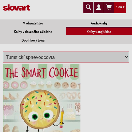
0.00 €
Vydavateľstvo
Audioknihy
Knihy v slovenčine a češtine
Knihy v angličtine
Doplnkový tovar