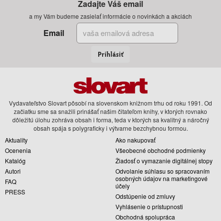
Zadajte Váš email
a my Vám budeme zasielať informácie o novinkách a akciách
Email
Prihlásiť
Vydavateľstvo Slovart pôsobí na slovenskom knižnom trhu od roku 1991. Od
začiatku sme sa snažili prinášať našim čitateľom knihy, v ktorých rovnako
dôležitú úlohu zohráva obsah i forma, teda v ktorých sa kvalitný a náročný
obsah spája s polygraficky i výtvarne bezchybnou formou.
Aktuality
Ako nakupovať
Ocenenia
Všeobecné obchodné podmienky
Katalóg
Žiadosť o vymazanie digitálnej stopy
Autori
Odvolanie súhlasu so spracovaním
osobných údajov na marketingové
FAQ
účely
PRESS
Odstúpenie od zmluvy
Vyhlásenie o prístupnosti
Obchodná spolupráca