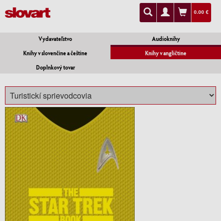
0.00 €
Vydavateľstvo
Audioknihy
Knihy v slovenčine a češtine
Knihy v angličtine
Doplnkový tovar