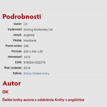
Podrobnosti
Autor
DK
Vydavateľ
Dorling Kindersley Ltd
Jazyk
anglický
Väzba
Hardback
Počet strán
336
Formát
204 x 244 x 29
Hmotnosť
1210
EAN
9780241232279
Rok vydania
2016
Edícia
Edícia Detské knihy
Autor
DK
Ďalšie knihy autora z oddelenia
Knihy v angličtine