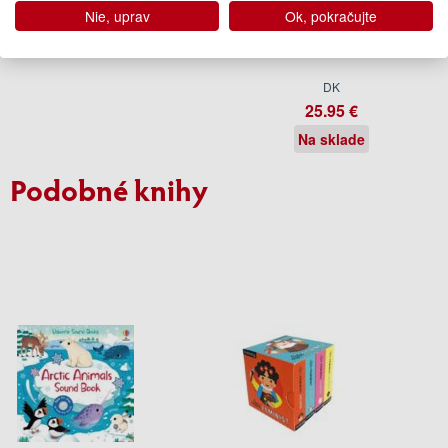
Nie, uprav
Ok, pokračujte
RHS House Plant
DK
25.95 €
Na sklade
Podobné knihy