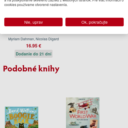
cookies používame otvorené nastavenia.
Nie, uprav
Ok, pokračujte
Leina and the Lord of the
Toadstools
Myriam Dahman, Nicolas Digard
16.95 €
Dodanie do 21 dní
Podobné knihy