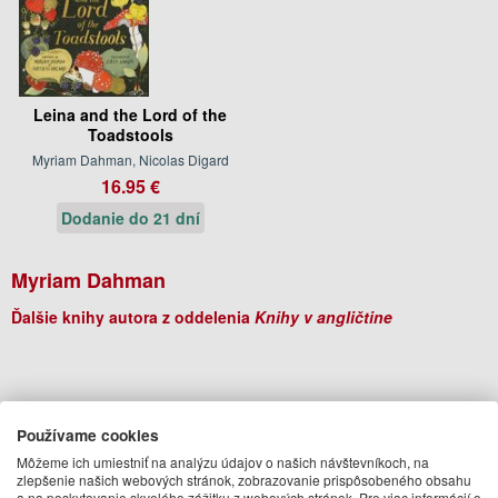
Leina and the Lord of the
Toadstools
Myriam Dahman, Nicolas Digard
16.95 €
Dodanie do 21 dní
Myriam Dahman
Ďalšie knihy autora z oddelenia
Knihy v angličtine
Používame cookies
Môžeme ich umiestniť na analýzu údajov o našich návštevníkoch, na
zlepšenie našich webových stránok, zobrazovanie prispôsobeného obsahu
a na poskytovanie skvelého zážitku z webových stránok. Pre viac informácií o