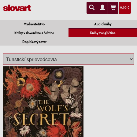
0.00 €
Vydavateľstvo
Audioknihy
Knihy v slovenčine a češtine
Knihy v angličtine
Doplnkový tovar