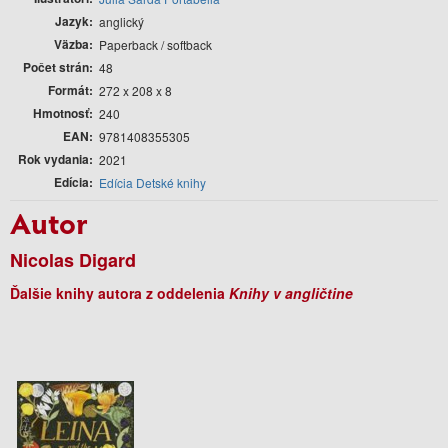
Jazyk
anglický
Väzba
Paperback / softback
Počet strán
48
Formát
272 x 208 x 8
Hmotnosť
240
EAN
9781408355305
Rok vydania
2021
Edícia
Edícia Detské knihy
Autor
Nicolas Digard
Ďalšie knihy autora z oddelenia
Knihy v angličtine