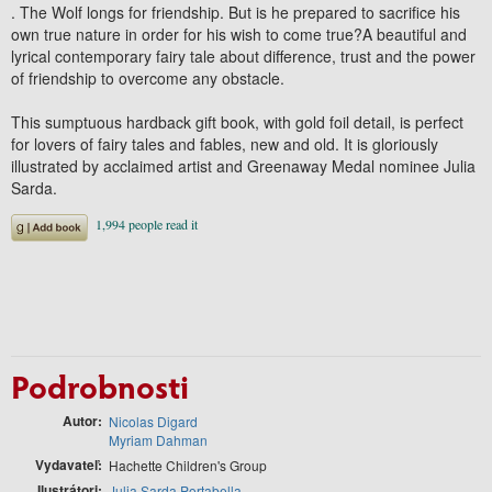
. The Wolf longs for friendship. But is he prepared to sacrifice his
own true nature in order for his wish to come true?A beautiful and
lyrical contemporary fairy tale about difference, trust and the power
of friendship to overcome any obstacle.
This sumptuous hardback gift book, with gold foil detail, is perfect
for lovers of fairy tales and fables, new and old. It is gloriously
illustrated by acclaimed artist and Greenaway Medal nominee Julia
Sarda.
Podrobnosti
Autor
Nicolas Digard
Myriam Dahman
Vydavateľ
Hachette Children's Group
Ilustrátori
Julia Sarda Portabella