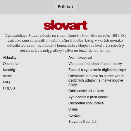
Prihlásiť
Vydavateľstvo Slovart pôsobí na slovenskom knižnom trhu od roku 1991. Od
začiatku sme sa snažili prinášať našim čitateľom knihy, v ktorých rovnako
dôležitú úlohu zohráva obsah i forma, teda v ktorých sa kvalitný a náročný
obsah spája s polygraficky i výtvarne bezchybnou formou.
Aktuality
Ako nakupovať
Ocenenia
Všeobecné obchodné podmienky
Katalóg
Žiadosť o vymazanie digitálnej stopy
Autori
Odvolanie súhlasu so spracovaním
osobných údajov na marketingové
FAQ
účely
PRESS
Odstúpenie od zmluvy
Vyhlásenie o prístupnosti
Obchodná spolupráca
O nás
Kontakt
Slovart v Čechách