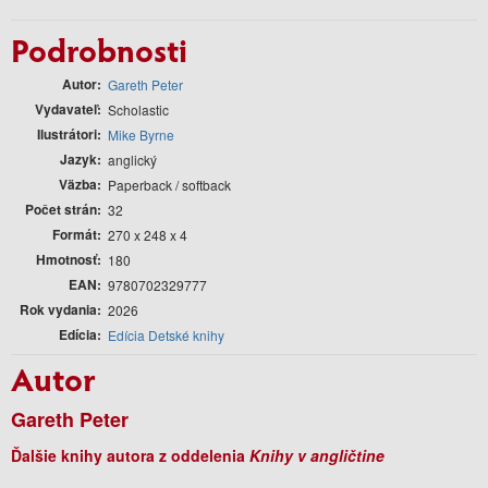
Podrobnosti
Autor
Gareth Peter
Vydavateľ
Scholastic
Ilustrátori
Mike Byrne
Jazyk
anglický
Väzba
Paperback / softback
Počet strán
32
Formát
270 x 248 x 4
Hmotnosť
180
EAN
9780702329777
Rok vydania
2026
Edícia
Edícia Detské knihy
Autor
Gareth Peter
Ďalšie knihy autora z oddelenia
Knihy v angličtine