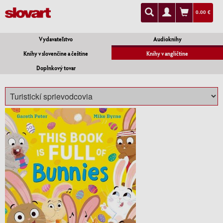
0.00 €
Vydavateľstvo
Audioknihy
Knihy v slovenčine a češtine
Knihy v angličtine
Doplnkový tovar