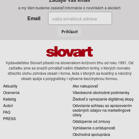
a my Vám budeme zasielať informácie o novinkách a akciách
Email
Prihlásiť
Vydavateľstvo Slovart pôsobí na slovenskom knižnom trhu od roku 1991. Od
začiatku sme sa snažili prinášať našim čitateľom knihy, v ktorých rovnako
dôležitú úlohu zohráva obsah i forma, teda v ktorých sa kvalitný a náročný
obsah spája s polygraficky i výtvarne bezchybnou formou.
Aktuality
Ako nakupovať
Ocenenia
Všeobecné obchodné podmienky
Katalóg
Žiadosť o vymazanie digitálnej stopy
Autori
Odvolanie súhlasu so spracovaním
osobných údajov na marketingové
FAQ
účely
PRESS
Odstúpenie od zmluvy
Vyhlásenie o prístupnosti
Obchodná spolupráca