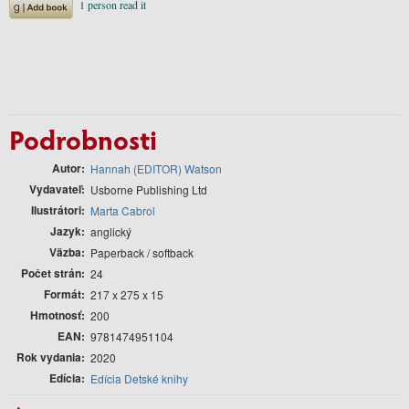
Podrobnosti
Autor
Hannah (EDITOR) Watson
Vydavateľ
Usborne Publishing Ltd
Ilustrátori
Marta Cabrol
Jazyk
anglický
Väzba
Paperback / softback
Počet strán
24
Formát
217 x 275 x 15
Hmotnosť
200
EAN
9781474951104
Rok vydania
2020
Edícia
Edícia Detské knihy