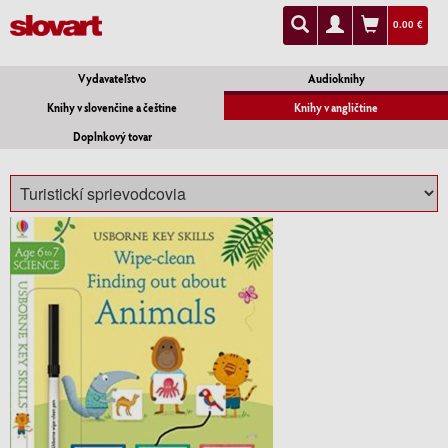
0.00 €
Vydavateľstvo
Audioknihy
Knihy v slovenčine a češtine
Knihy v angličtine
Doplnkový tovar