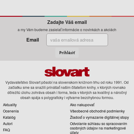
Zadajte Váš email
a my Vám budeme zasielať informácie o novinkách a akciách
Email
Prihlásiť
Vydavateľstvo Slovart pôsobí na slovenskom knižnom trhu od roku 1991. Od
začiatku sme sa snažili prinášať našim čitateľom knihy, v ktorých rovnako
dôležitú úlohu zohráva obsah i forma, teda v ktorých sa kvalitný a náročný
obsah spája s polygraficky i výtvarne bezchybnou formou.
Aktuality
Ako nakupovať
Ocenenia
Všeobecné obchodné podmienky
Katalóg
Žiadosť o vymazanie digitálnej stopy
Autori
Odvolanie súhlasu so spracovaním
osobných údajov na marketingové
FAQ
účely