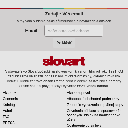
Zadajte Váš email
a my Vám budeme zasielať informácie o novinkách a akciách
Email
Prihlásiť
Vydavateľstvo Slovart pôsobí na slovenskom knižnom trhu od roku 1991. Od
začiatku sme sa snažili prinášať našim čitateľom knihy, v ktorých rovnako
dôležitú úlohu zohráva obsah i forma, teda v ktorých sa kvalitný a náročný
obsah spája s polygraficky i výtvarne bezchybnou formou.
Aktuality
Ako nakupovať
Ocenenia
Všeobecné obchodné podmienky
Katalóg
Žiadosť o vymazanie digitálnej stopy
Autori
Odvolanie súhlasu so spracovaním
osobných údajov na marketingové
FAQ
účely
PRESS
Odstúpenie od zmluvy