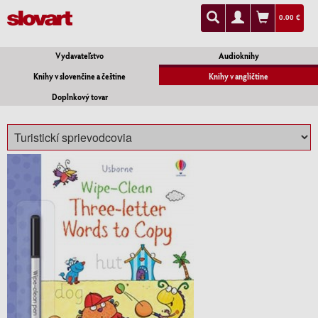
0.00 €
Vydavateľstvo
Audioknihy
Knihy v slovenčine a češtine
Knihy v angličtine
Doplnkový tovar