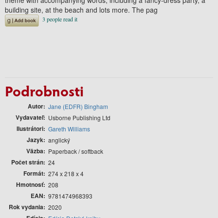
building site, at the beach and lots more. The pag
Podrobnosti
Autor
Jane (EDFR) Bingham
Vydavateľ
Usborne Publishing Ltd
Ilustrátori
Gareth Williams
Jazyk
anglický
Väzba
Paperback / softback
Počet strán
24
Formát
274 x 218 x 4
Hmotnosť
208
EAN
9781474968393
Rok vydania
2020
Edícia