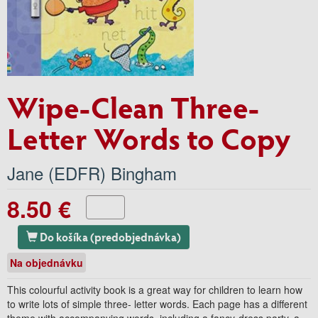
Wipe-Clean Three-
Letter Words to Copy
Jane (EDFR) Bingham
8.50 €
Do košíka (predobjednávka)
Na objednávku
This colourful activity book is a great way for children to learn how
to write lots of simple three- letter words. Each page has a different
theme with accompanying words, including a fancy-dress party, a