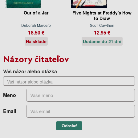
Out of a Jar
Five Nights at Freddy's How
to Draw
Deborah Marcero
Scott Cawthon
18.50 €
12.95 €
Na sklade
Dodanie do 21 dní
Názory čitateľov
Váš názor alebo otázka
Meno
Email
Odoslať