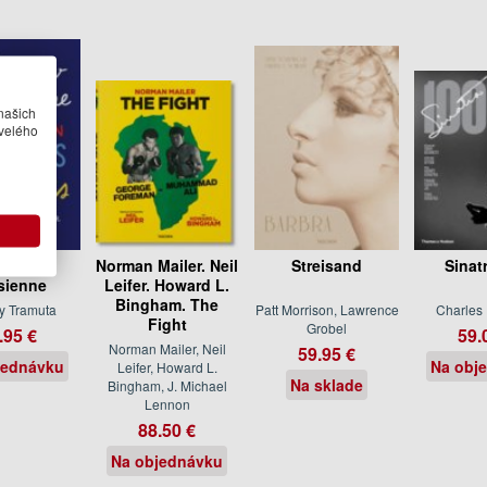
našich
velého
e New
Norman Mailer. Neil
Streisand
Sinat
isienne
Leifer. Howard L.
Bingham. The
y Tramuta
Patt Morrison, Lawrence
Charles
Fight
Grobel
.95 €
59.
Norman Mailer, Neil
59.95 €
jednávku
Na obj
Leifer, Howard L.
Na sklade
Bingham, J. Michael
Lennon
88.50 €
Na objednávku