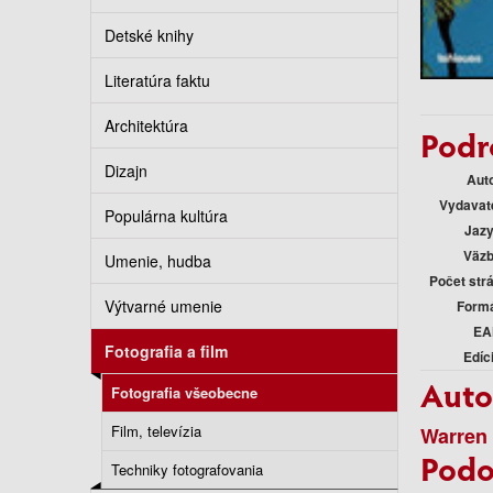
Detské knihy
Literatúra faktu
Architektúra
Podr
Dizajn
Aut
Vydavat
Populárna kultúra
Jaz
Väz
Umenie, hudba
Počet str
Výtvarné umenie
Form
EA
Fotografia a film
Edíc
Auto
Fotografia všeobecne
Film, televízia
Warren
Podo
Techniky fotografovania