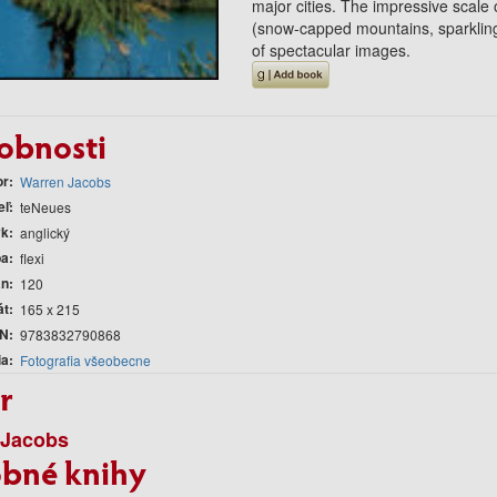
major cities. The impressive scale 
(snow-capped mountains, sparkling
of spectacular images.
obnosti
or
Warren Jacobs
eľ
teNeues
yk
anglický
ba
flexi
án
120
át
165 x 215
N
9783832790868
ia
Fotografia všeobecne
r
 Jacobs
bné knihy