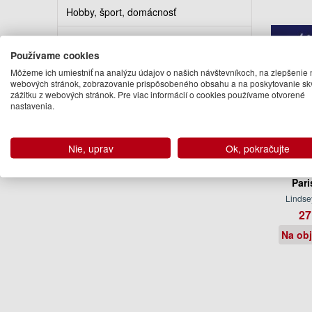
Hobby, šport, domácnosť
Kuchárky
Používame cookies
Erotika
Môžeme ich umiestniť na analýzu údajov o našich návštevníkoch, na zlepšenie 
webových stránok, zobrazovanie prispôsobeného obsahu a na poskytovanie sk
zážitku z webových stránok. Pre viac informácií o cookies používame otvorené
Kalendáre, diáre, pohľadnice
nastavenia.
Turistickí sprievodcovia
Nie, uprav
Ok, pokračujte
Th
Par
Lindse
27
Na ob