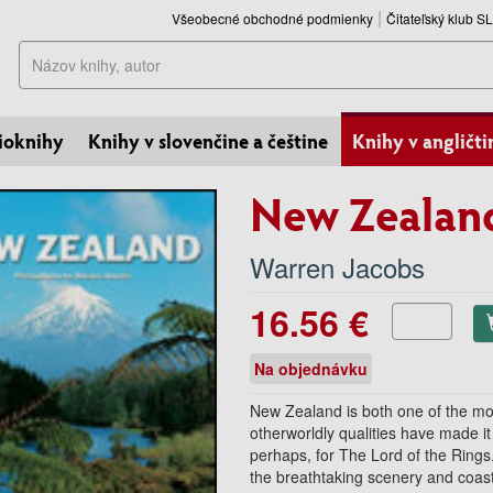
Všeobecné obchodné podmienky
Čitateľský klub 
Hľadať
ioknihy
Knihy v slovenčine a češtine
Knihy v angličti
New Zealan
Warren Jacobs
16.56 €
Na objednávku
New Zealand is both one of the mos
otherworldly qualities have made it
perhaps, for The Lord of the Rings
the breathtaking scenery and coast