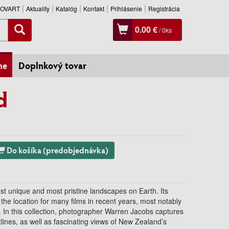
SLOVART
Aktuality
Katalóg
Kontakt
Prihlásenie
Registrácia
0.00 €
/
0
ks
ne
Doplnkový tovar
d
Do košíka (predobjednávka)
t unique and most pristine landscapes on Earth. Its
 the location for many films in recent years, most notably
. In this collection, photographer Warren Jacobs captures
lines, as well as fascinating views of New Zealand’s