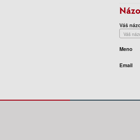
Názo
Váš názo
Meno
Email