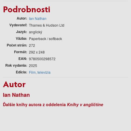
Podrobnosti
Autor
Ian Nathan
Vydavateľ
Thames & Hudson Ltd
Jazyk
anglický
Väzba
Paperback / softback
Počet strán
272
Formát
292 x 248
EAN
9780500298572
Rok vydania
2025
Edícia
Film, televízia
Autor
Ian Nathan
Ďalšie knihy autora z oddelenia
Knihy v angličtine