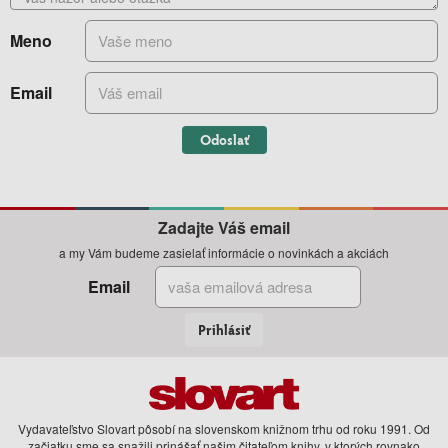
Meno
Email
Odoslať
Zadajte Váš email
a my Vám budeme zasielať informácie o novinkách a akciách
Email
Prihlásiť
Vydavateľstvo Slovart pôsobí na slovenskom knižnom trhu od roku 1991. Od
začiatku sme sa snažili prinášať našim čitateľom knihy, v ktorých rovnako