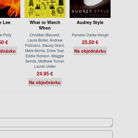
e Lee
What to Watch
Audrey Style
When
w Polly
Christian Blauvelt,
Pamela Clarke Keogh
Laura Buller, Andrew
50 €
25.50 €
Frisicano, Stacey Grant,
ednávku
Mark Morris, Drew Toal,
Na objednávku
Eddie Robson, Maggie
Serota, Matthew Turner,
Laurie Ulster
24.95 €
Na objednávku