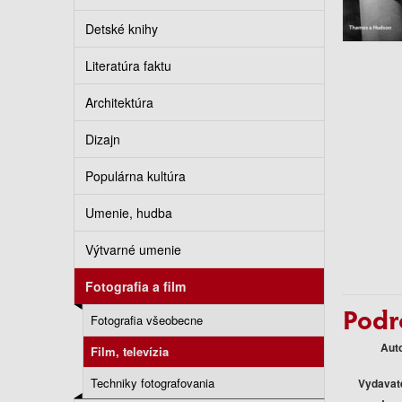
Detské knihy
Literatúra faktu
Architektúra
Dizajn
Populárna kultúra
Umenie, hudba
Výtvarné umenie
Fotografia a film
Podr
Fotografia všeobecne
Aut
Film, televízia
Techniky fotografovania
Vydavat