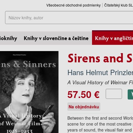
Všeobecné obchodné podmienky
Čitateľský klub 
Hľadať
ioknihy
Knihy v slovenčine a češtine
Knihy v angličti
Sirens and 
Hans Helmut Prinzle
A Visual History of Weimar F
57.50 €
Na objednávku
Between the first and second Wor
scene for one of the most creative p
years of sound, the visual flair and