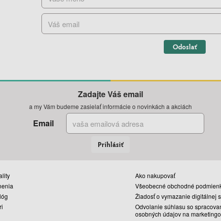
Odoslať
Zadajte Váš email
a my Vám budeme zasielať informácie o novinkách a akciách
Email
Prihlásiť
lity
Ako nakupovať
nenia
Všeobecné obchodné podmien
lóg
Žiadosť o vymazanie digitálnej 
ri
Odvolanie súhlasu so spracova
osobných údajov na marketingo