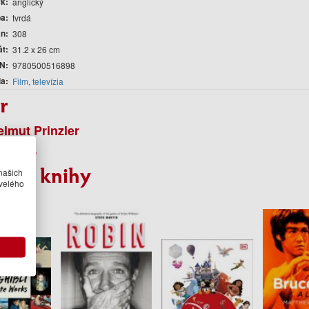
yk
anglický
ba
tvrdá
án
308
át
31.2 x 26 cm
N
9780500516898
ia
Film, televízia
r
lmut Prinzler
Rother
bné knihy
našich
velého