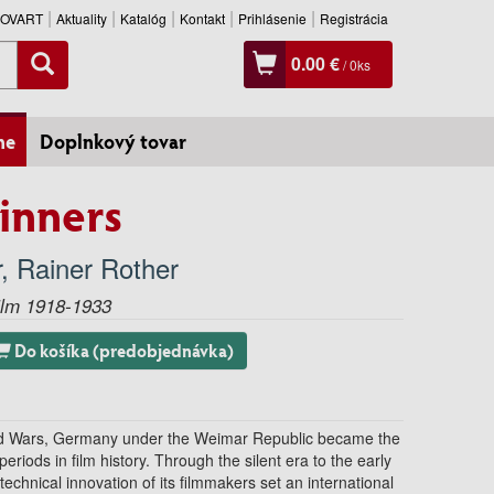
SLOVART
Aktuality
Katalóg
Kontakt
Prihlásenie
Registrácia
0.00 €
/
0
ks
ne
Doplnkový tovar
Sinners
r
,
Rainer Rother
ilm 1918-1933
Do košíka (predobjednávka)
ld Wars, Germany under the Weimar Republic became the
eriods in film history. Through the silent era to the early
 technical innovation of its filmmakers set an international