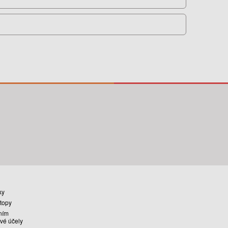
ky
stopy
ním
vé účely