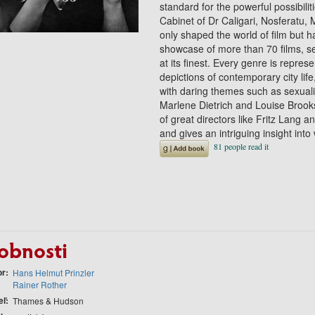
standard for the powerful possibili
Cabinet of Dr Caligari, Nosferatu,
only shaped the world of film but ha
showcase of more than 70 films, s
at its finest. Every genre is repre
depictions of contemporary city life,
with daring themes such as sexualit
Marlene Dietrich and Louise Brooks. 
of great directors like Fritz Lang a
and gives an intriguing insight int
obnosti
or
Hans Helmut Prinzler
Rainer Rother
eľ
Thames & Hudson