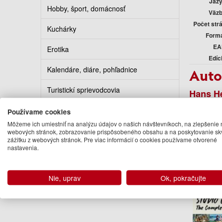
Jaz
Hobby, šport, domácnosť
Väz
Počet str
Kuchárky
Form
EA
Erotika
Edíc
Kalendáre, diáre, pohľadnice
Auto
Turistickí sprievodcovia
Hans He
Rainer 
Používame cookies
Podo
Môžeme ich umiestniť na analýzu údajov o našich návštevníkoch, na zlepšenie 
webových stránok, zobrazovanie prispôsobeného obsahu a na poskytovanie sk
zážitku z webových stránok. Pre viac informácií o cookies používame otvorené
nastavenia.
Nie, uprav
Ok, pokračujte