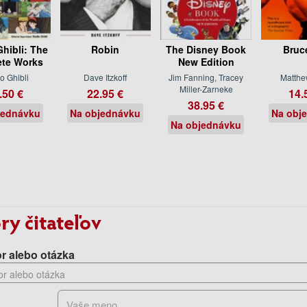
Ghibli: The
Robin
The Disney Book
Bruc
te Works
New Edition
o Ghibli
Dave Itzkoff
Jim Fanning, Tracey
Matthe
Miller-Zarneke
.50 €
22.95 €
14.
38.95 €
jednávku
Na objednávku
Na obj
Na objednávku
ry čitateľov
r alebo otázka