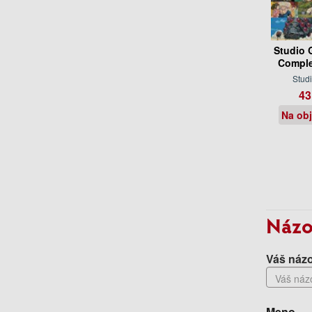
Studio 
Comple
Studi
43
Na ob
Názo
Váš názo
Meno