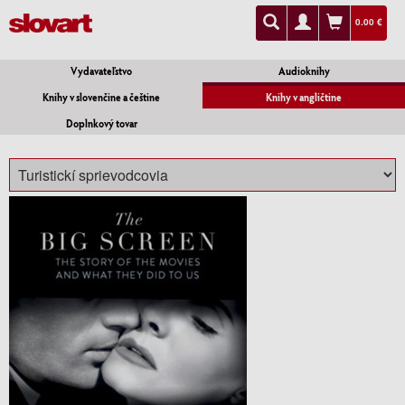
0.00 €
Vydavateľstvo
Audioknihy
Knihy v slovenčine a češtine
Knihy v angličtine
Doplnkový tovar