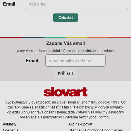
Email
Odoslať
Zadajte Váš email
a my Vám budeme zasielať informácie o novinkách a akciách
Email
Prihlásiť
Vydavateľstvo Slovart pôsobí na slovenskom knižnom trhu od roku 1991. Od
začiatku sme sa snažili prinášať našim čitateľom knihy, v ktorých rovnako
dôležitú úlohu zohráva obsah i forma, teda v ktorých sa kvalitný a náročný
obsah spája s polygraficky i výtvarne bezchybnou formou.
Aktuality
Ako nakupovať
Ocenenia
Všeobecné obchodné podmienky