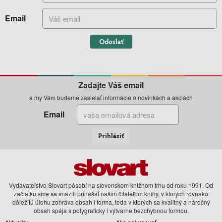
Email
Odoslať
Zadajte Váš email
a my Vám budeme zasielať informácie o novinkách a akciách
Email
Prihlásiť
Vydavateľstvo Slovart pôsobí na slovenskom knižnom trhu od roku 1991. Od
začiatku sme sa snažili prinášať našim čitateľom knihy, v ktorých rovnako
dôležitú úlohu zohráva obsah i forma, teda v ktorých sa kvalitný a náročný
obsah spája s polygraficky i výtvarne bezchybnou formou.