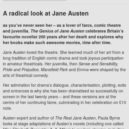
A radical look at Jane Austen
as you’ve never seen her – as a lover of farce, comic theatre
and juvenilia.
The Genius of Jane Austen
celebrates Britain’s
favourite novelist 200 years after her death and explores why
her books make such awesome movies, time after time.
Jane Austen loved the theatre. She learned much of her art from a
long tradition of English comic drama and took joyous participation
in amateur theatricals. Her juvenilia, then
Sense and Sensibility,
Pride and Prejudice, Mansfield Park
and
Emma
were shaped by the
arts of theatrical comedy.
Her admiration for drama’s dialogue, characterisation, plotting, exits
and entrances is why she has been dramatised so successfully on
screen in the last twenty years – and these versions are at the
centre of her continuing fame, culminating in her celebration on £10
note.
Austen expert and author of
The Real Jane Austen
, Paula Byrne
looks at stage adaptations of Austen’s novels (including one called