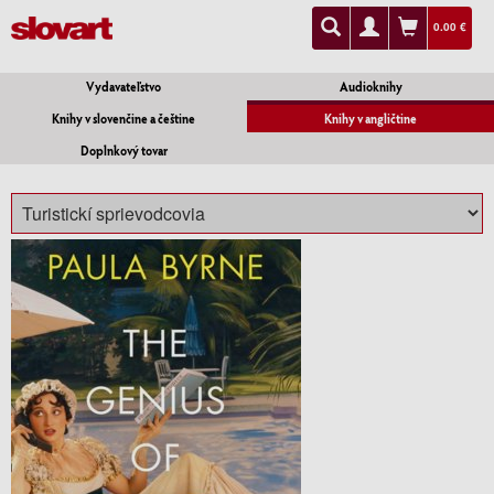
0.00 €
Vydavateľstvo
Audioknihy
Knihy v slovenčine a češtine
Knihy v angličtine
Doplnkový tovar