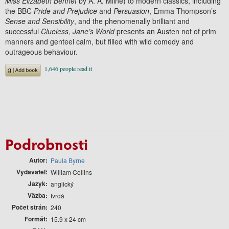
Miss Elizabeth Bennet
by A. A. Milne) to modern classics, including
the BBC
Pride and Prejudice
and
Persuasion
, Emma Thompson’s
Sense and Sensibility
, and the phenomenally brilliant and
successful
Clueless
,
Jane’s World
presents an Austen not of prim
manners and genteel calm, but filled with wild comedy and
outrageous behaviour.
Podrobnosti
Autor
Paula Byrne
Vydavateľ
William Collins
Jazyk
anglický
Väzba
tvrdá
Počet strán
240
Formát
15.9 x 24 cm