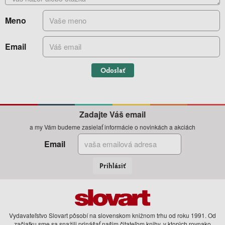
Meno
Email
Odoslať
Zadajte Váš email
a my Vám budeme zasielať informácie o novinkách a akciách
Email
Prihlásiť
Vydavateľstvo Slovart pôsobí na slovenskom knižnom trhu od roku 1991. Od
začiatku sme sa snažili prinášať našim čitateľom knihy, v ktorých rovnako