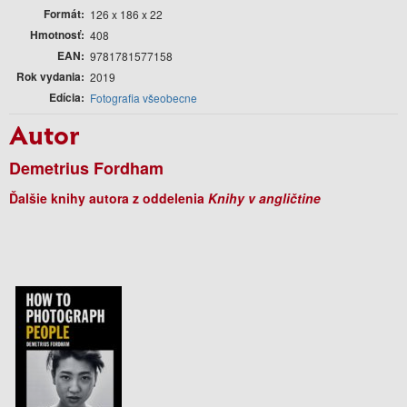
Formát
126 x 186 x 22
Hmotnosť
408
EAN
9781781577158
Rok vydania
2019
Edícia
Fotografia všeobecne
Autor
Demetrius Fordham
Ďalšie knihy autora z oddelenia
Knihy v angličtine