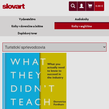
0.00 €
Vydavateľstvo
Audioknihy
Knihy v slovenčine a češtine
Knihy v angličtine
Doplnkový tovar