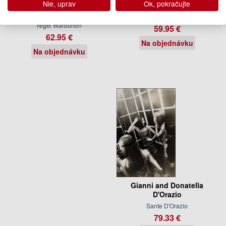
Nie, uprav
Ok, pokračujte
Maude de la Forterie, Bill Brandt,
Wim Wenders
Nigel Warburton
59.95 €
62.95 €
Na objednávku
Na objednávku
Gianni and Donatella
D'Orazio
Sante D'Orazio
79.33 €