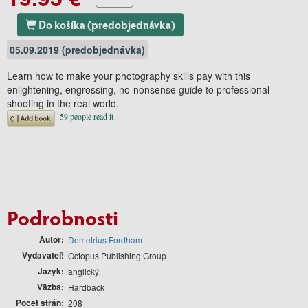
Do košíka (predobjednávka)
05.09.2019 (predobjednávka)
Learn how to make your photography skills pay with this
enlightening, engrossing, no-nonsense guide to professional
shooting in the real world.
Podrobnosti
Autor
Demetrius Fordham
Vydavateľ
Octopus Publishing Group
Jazyk
anglický
Väzba
Hardback
Počet strán
208