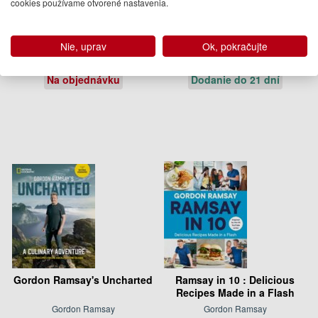
cookies používame otvorené nastavenia.
Vegetable Love
The Turkish Cookbook
Barbara Kafka, Christopher Styler
Musa Dagdeviren
Nie, uprav
Ok, pokračujte
33.99 €
51.95 €
Na objednávku
Dodanie do 21 dní
Gordon Ramsay's Uncharted
Ramsay in 10 : Delicious
Recipes Made in a Flash
Gordon Ramsay
Gordon Ramsay