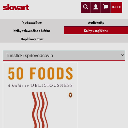
0.00 €
Vydavateľstvo
Audioknihy
Knihy v slovenčine a češtine
Knihy v angličtine
Doplnkový tovar