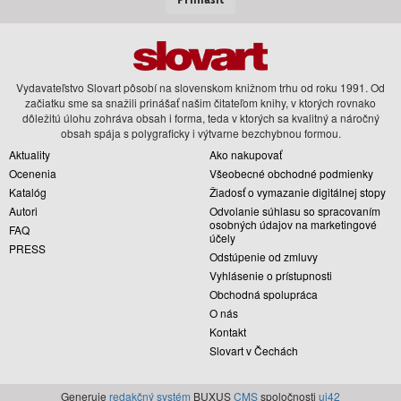
Vydavateľstvo Slovart pôsobí na slovenskom knižnom trhu od roku 1991. Od
začiatku sme sa snažili prinášať našim čitateľom knihy, v ktorých rovnako
dôležitú úlohu zohráva obsah i forma, teda v ktorých sa kvalitný a náročný
obsah spája s polygraficky i výtvarne bezchybnou formou.
Aktuality
Ako nakupovať
Ocenenia
Všeobecné obchodné podmienky
Katalóg
Žiadosť o vymazanie digitálnej stopy
Autori
Odvolanie súhlasu so spracovaním
osobných údajov na marketingové
FAQ
účely
PRESS
Odstúpenie od zmluvy
Vyhlásenie o prístupnosti
Obchodná spolupráca
O nás
Kontakt
Slovart v Čechách
Generuje
redakčný systém
BUXUS
CMS
spoločnosti
ui42