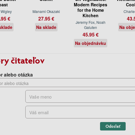
oast
Modern Recipes
Coo
for the Home
 Wigley
Manami Okazaki
Charle
Kitchen
.95 €
27.95 €
43.
Jeremy Fox, Noah
sklade
Na sklade
Na obj
Galuten
45.95 €
Na objednávku
ry čitateľov
r alebo otázka
Odoslať