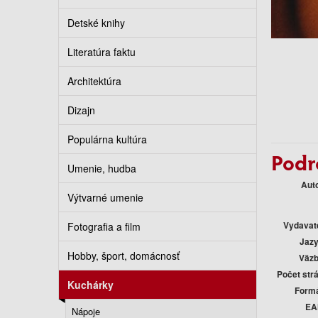
Detské knihy
Literatúra faktu
Architektúra
Dizajn
Populárna kultúra
Podr
Umenie, hudba
Aut
Výtvarné umenie
Vydavat
Fotografia a film
Jaz
Hobby, šport, domácnosť
Väz
Počet str
Kuchárky
Form
EA
Nápoje