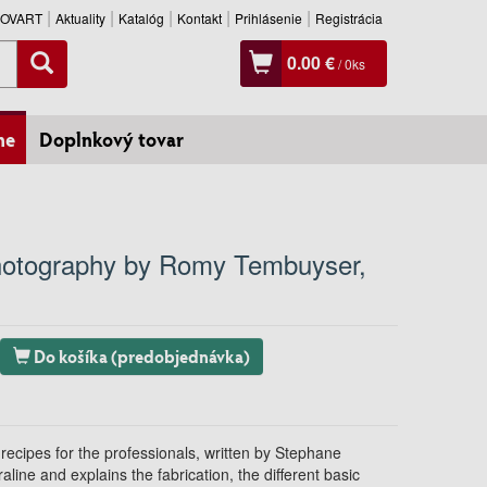
SLOVART
Aktuality
Katalóg
Kontakt
Prihlásenie
Registrácia
0.00 €
/
0
ks
ne
Doplnkový tovar
otography by Romy Tembuyser
,
Do košíka (predobjednávka)
recipes for the professionals, written by Stephane
aline and explains the fabrication, the different basic