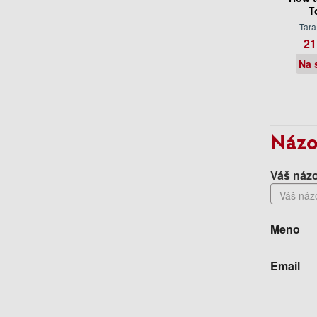
T
Tara
21
Na 
Názo
Váš názo
Meno
Email