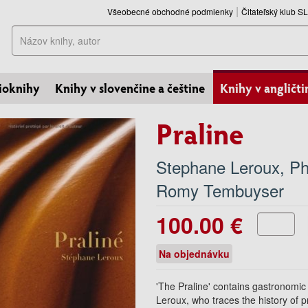
Všeobecné obchodné podmienky
Čitateľský klub 
Hľadať
ioknihy
Knihy v slovenčine a češtine
Knihy v angličti
Praline
Stephane Leroux
,
Ph
Romy Tembuyser
100.00 €
Na objednávku
'The Praline' contains gastronomic 
Leroux, who traces the history of pr