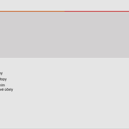
ky
stopy
ním
vé účely