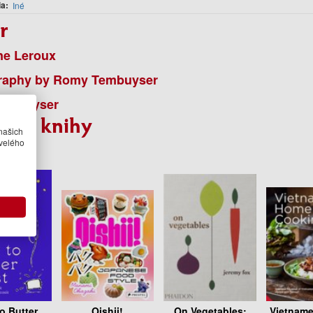
ia
Iné
r
ne Leroux
raphy by Romy Tembuyser
embuyser
bné knihy
našich
velého
o Butter
Oishii!
On Vegetables:
Vietnam