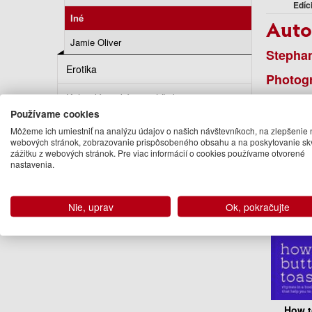
Edíc
Iné
Auto
Jamie Oliver
Stepha
Erotika
Photog
Kalendáre, diáre, pohľadnice
Romy T
Používame cookies
Podo
Turistickí sprievodcovia
Môžeme ich umiestniť na analýzu údajov o našich návštevníkoch, na zlepšenie 
webových stránok, zobrazovanie prispôsobeného obsahu a na poskytovanie sk
zážitku z webových stránok. Pre viac informácií o cookies používame otvorené
nastavenia.
Nie, uprav
Ok, pokračujte
How t