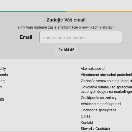
Zadajte Váš email
a my Vám budeme zasielať informácie o novinkách a akciách
Email
Prihlásiť
lity
Ako nakupovať
nenia
Všeobecné obchodné podmien
lóg
Žiadosť o vymazanie digitálnej 
ri
Odvolanie súhlasu so spracova
osobných údajov na marketingo
Odstúpenie od zmluvy
SS
Vyhlásenie o prístupnosti
Obchodná spolupráca
O nás
Kontakt
Slovart v Čechách