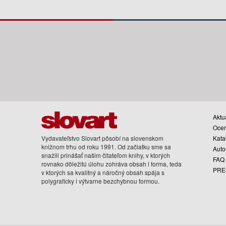
Aktua
Oce
Vydavateľstvo Slovart pôsobí na slovenskom
Kata
knižnom trhu od roku 1991. Od začiatku sme sa
Auto
snažili prinášať našim čitateľom knihy, v ktorých
FAQ
rovnako dôležitú úlohu zohráva obsah i forma, teda
PRE
v ktorých sa kvalitný a náročný obsah spája s
polygraficky i výtvarne bezchybnou formou.