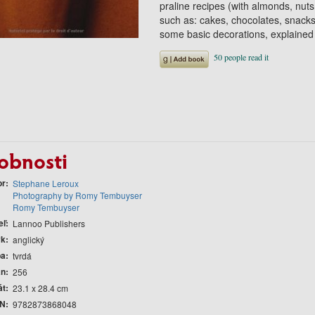
praline recipes (with almonds, nuts
such as: cakes, chocolates, snack
some basic decorations, explained
obnosti
or
Stephane Leroux
Photography by Romy Tembuyser
Romy Tembuyser
eľ
Lannoo Publishers
yk
anglický
ba
tvrdá
án
256
át
23.1 x 28.4 cm
N
9782873868048