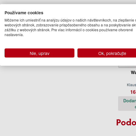
Používame cookies
Môžeme ich umiestniť na analýzu údajov o našich návštevníkoch, na zlepšenie 
webových stránok, zobrazovanie prispôsobeného obsahu a na poskytovanie sk
zážitku z webových stránok. Pre viac informácií o cookies používame otvorené
nastavenia.
Nie, uprav
Ok, pokračujte
Wa
Klau
16
Dodan
Podo