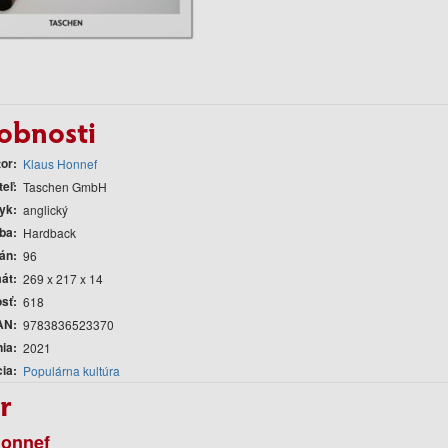
obnosti
tor
Klaus Honnef
teľ
Taschen GmbH
yk
anglický
ba
Hardback
rán
96
át
269 x 217 x 14
sť
618
AN
9783836523370
nia
2021
cia
Populárna kultúra
r
Honnef