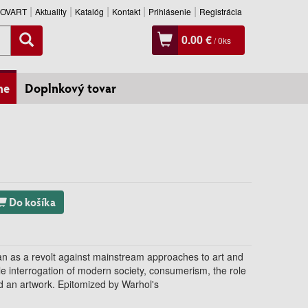
SLOVART
Aktuality
Katalóg
Kontakt
Prihlásenie
Registrácia
0.00 €
/
0
ks
ne
Doplnkový tovar
Do košíka
an as a revolt against mainstream approaches to art and
le interrogation of modern society, consumerism, the role
ted an artwork. Epitomized by Warhol's