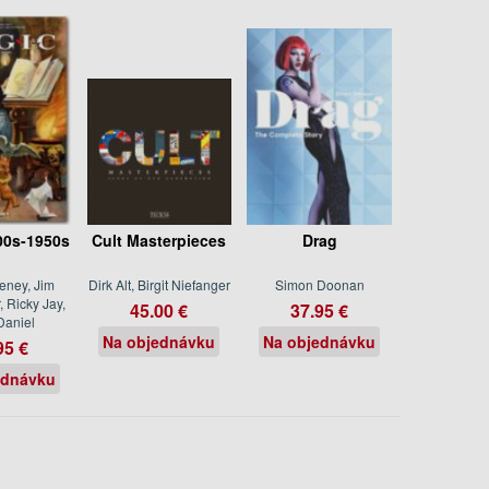
00s-1950s
Cult Masterpieces
Drag
eney, Jim
Dirk Alt, Birgit Niefanger
Simon Doonan
 Ricky Jay,
45.00 €
37.95 €
Daniel
Na objednávku
Na objednávku
95 €
ednávku