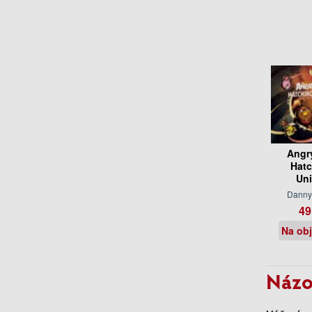
Angr
Hatc
Uni
Danny
49
Na ob
Názo