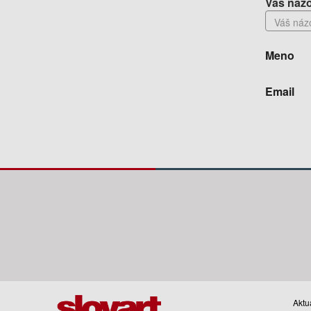
Váš názo
Meno
Email
Aktua