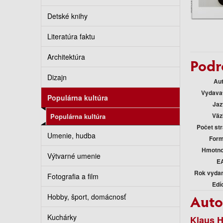
Detské knihy
Literatúra faktu
Architektúra
Podr
Dizajn
Au
Vydava
Populárna kultúra
Jaz
Väz
Populárna kultúra
Počet st
Umenie, hudba
Form
Hmotno
Výtvarné umenie
E
Rok vyda
Fotografia a film
Edí
Auto
Hobby, šport, domácnosť
Kuchárky
Klaus 