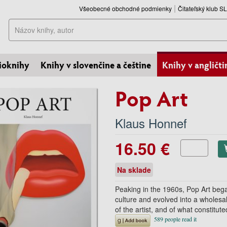
Všeobecné obchodné podmienky
Čitateľský klub 
Hľadať
ioknihy
Knihy v slovenčine a češtine
Knihy v angličti
Pop Art
Klaus Honnef
16.50 €
Na sklade
Peaking in the 1960s, Pop Art beg
culture and evolved into a wholesa
of the artist, and of what constitu