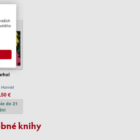
našich
velého
rhol
s Honnef
.50 €
ie do 21
dní
bné knihy