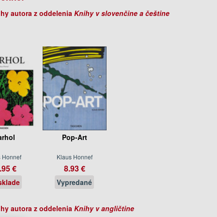
ihy autora z oddelenia
Knihy v slovenčine a češtine
rhol
Pop-Art
s Honnef
Klaus Honnef
.95 €
8.93 €
sklade
Vypredané
ihy autora z oddelenia
Knihy v angličtine