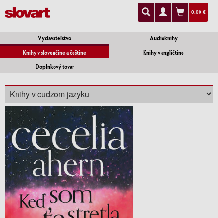
0.00 €
Vydavateľstvo
Audioknihy
Knihy v slovenčine a češtine
Knihy v angličtine
Doplnkový tovar