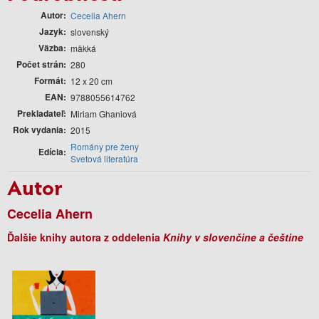
Autor
Cecelia Ahern
Jazyk
slovenský
Väzba
mäkká
Počet strán
280
Formát
12 x 20 cm
EAN
9788055614762
Prekladateľ
Miriam Ghaniová
Rok vydania
2015
Romány pre ženy
Edícia
Svetová literatúra
Autor
Cecelia Ahern
Ďalšie knihy autora z oddelenia
Knihy v slovenčine a češtine