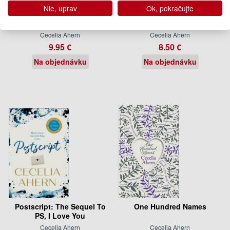
Nie, uprav
Ok, pokračujte
Thanks for the Memories
Time of my Life
Cecelia Ahern
Cecelia Ahern
9.95 €
8.50 €
Na objednávku
Na objednávku
Postscript: The Sequel To
One Hundred Names
PS, I Love You
Cecelia Ahern
Cecelia Ahern