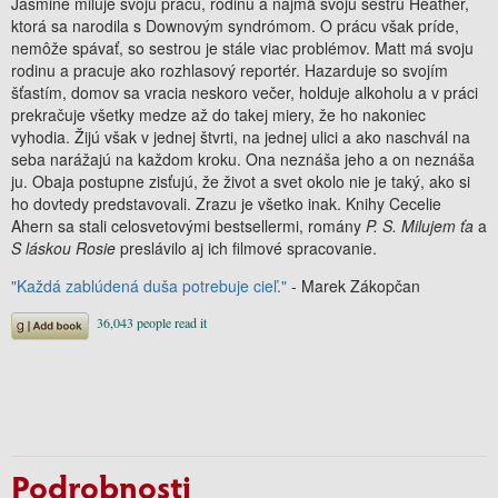
Jasmine miluje svoju prácu, rodinu a najmä svoju sestru Heather,
ktorá sa narodila s Downovým syndrómom. O prácu však príde,
nemôže spávať, so sestrou je stále viac problémov. Matt má svoju
rodinu a pracuje ako rozhlasový reportér. Hazarduje so svojím
šťastím, domov sa vracia neskoro večer, holduje alkoholu a v práci
prekračuje všetky medze až do takej miery, že ho nakoniec
vyhodia. Žijú však v jednej štvrti, na jednej ulici a ako naschvál na
seba narážajú na každom kroku. Ona neznáša jeho a on neznáša
ju. Obaja postupne zisťujú, že život a svet okolo nie je taký, ako si
ho dovtedy predstavovali. Zrazu je všetko inak. Knihy Cecelie
Ahern sa stali celosvetovými bestsellermi, romány
P. S. Milujem ťa
a
S láskou Rosie
preslávilo aj ich filmové spracovanie.
"Každá zablúdená duša potrebuje cieľ."
- Marek Zákopčan
Podrobnosti