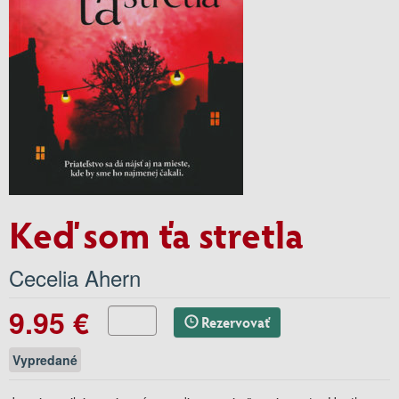
Keď som ťa stretla
Cecelia Ahern
9.95 €
Rezervovať
Vypredané