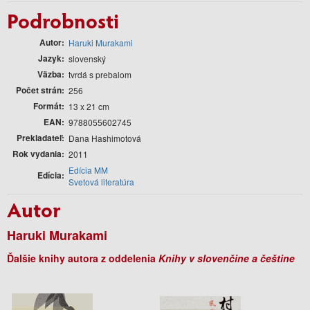
Podrobnosti
Autor
Haruki Murakami
Jazyk
slovenský
Väzba
tvrdá s prebalom
Počet strán
256
Formát
13 x 21 cm
EAN
9788055602745
Prekladateľ
Dana Hashimotová
Rok vydania
2011
Edícia MM
Edícia
Svetová literatúra
Autor
Haruki Murakami
Ďalšie knihy autora z oddelenia
Knihy v slovenčine a češtine