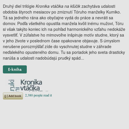
Druhý diel trilógie
Kronika vtáčika na kľúčik
zachytáva udalosti
obdobia štyroch mesiacov po zmiznutí Tóruho manželky Kumiko.
Tá sa jedného rána ako obyčajne vydá do práce a nevráti sa
domov. Podľa všetkého opustila manžela kvôli inému mužovi, Tóru
si však takýto koniec ich na pohľad harmonického vzťahu nedokáže
vysvetliť. V zúfalstve ho mimovoľne inšpiruje motív studne, ktorý sa
v jeho živote v poslednom čase opakovane objavuje. S úmyslom
nerušene porozmýšľať zíde do vyschnutej studne v záhrade
neďalekého opusteného domu. Tu sa poriadok jeho sveta drasticky
narúša a udalosti nadobúdajú prudký spád...
E-kniha