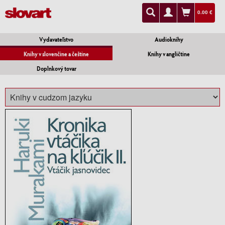
0.00 €
Vydavateľstvo
Audioknihy
Knihy v slovenčine a češtine
Knihy v angličtine
Doplnkový tovar