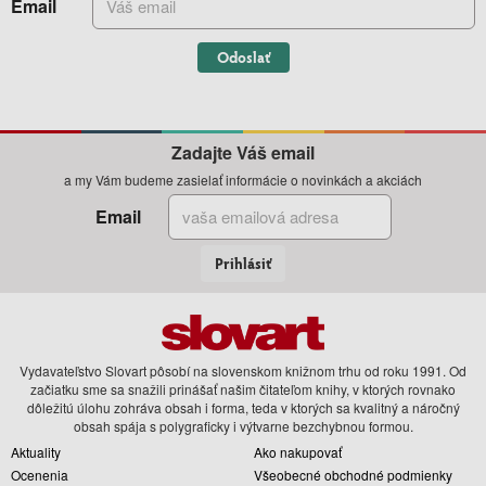
Email
Odoslať
Zadajte Váš email
a my Vám budeme zasielať informácie o novinkách a akciách
Email
Prihlásiť
Vydavateľstvo Slovart pôsobí na slovenskom knižnom trhu od roku 1991. Od
začiatku sme sa snažili prinášať našim čitateľom knihy, v ktorých rovnako
dôležitú úlohu zohráva obsah i forma, teda v ktorých sa kvalitný a náročný
obsah spája s polygraficky i výtvarne bezchybnou formou.
Aktuality
Ako nakupovať
Ocenenia
Všeobecné obchodné podmienky