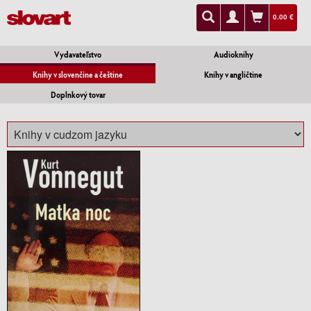
0.00 €
Vydavateľstvo
Audioknihy
Knihy v slovenčine a češtine
Knihy v angličtine
Doplnkový tovar