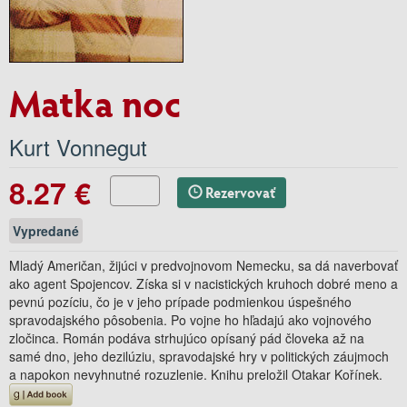
Matka noc
Kurt Vonnegut
8.27 €
Rezervovať
Vypredané
Mladý Američan, žijúci v predvojnovom Nemecku, sa dá naverbovať
ako agent Spojencov. Získa si v nacistických kruhoch dobré meno a
pevnú pozíciu, čo je v jeho prípade podmienkou úspešného
spravodajského pôsobenia. Po vojne ho hľadajú ako vojnového
zločinca. Román podáva strhujúco opísaný pád človeka až na
samé dno, jeho dezilúziu, spravodajské hry v politických záujmoch
a napokon nevyhnutné rozuzlenie. Knihu preložil Otakar Kořínek.