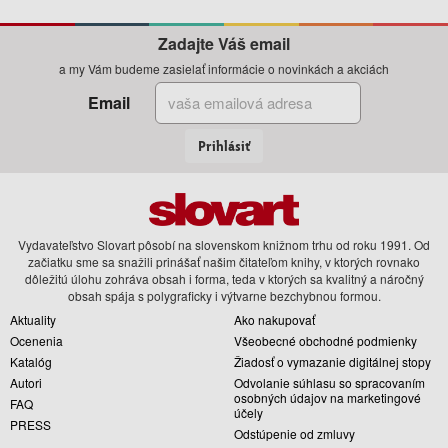
Zadajte Váš email
a my Vám budeme zasielať informácie o novinkách a akciách
Email
Prihlásiť
Vydavateľstvo Slovart pôsobí na slovenskom knižnom trhu od roku 1991. Od
začiatku sme sa snažili prinášať našim čitateľom knihy, v ktorých rovnako
dôležitú úlohu zohráva obsah i forma, teda v ktorých sa kvalitný a náročný
obsah spája s polygraficky i výtvarne bezchybnou formou.
Aktuality
Ako nakupovať
Ocenenia
Všeobecné obchodné podmienky
Katalóg
Žiadosť o vymazanie digitálnej stopy
Autori
Odvolanie súhlasu so spracovaním
osobných údajov na marketingové
FAQ
účely
PRESS
Odstúpenie od zmluvy