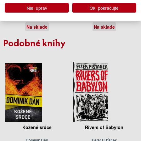
Nie, uprav
Ok, pokračujte
Dušan Dušek
Dušan Dušek
11.95 €
11.95 €
Na sklade
Na sklade
Podobné knihy
Kožené srdce
Rivers of Babylon
Dominik Dán
Peter Pišťanek