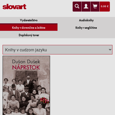
0.00 €
Vydavateľstvo
Audioknihy
Knihy v slovenčine a češtine
Knihy v angličtine
Doplnkový tovar