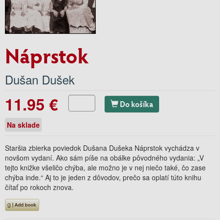
Náprstok
Dušan Dušek
11.95 €
Do košíka
Na sklade
Staršia zbierka poviedok Dušana Dušeka Náprstok vychádza v
novšom vydaní. Ako sám píše na obálke pôvodného vydania: „V
tejto knižke všeličo chýba, ale možno je v nej niečo také, čo zase
chýba inde.“ Aj to je jeden z dôvodov, prečo sa oplatí túto knihu
čítať po rokoch znova.