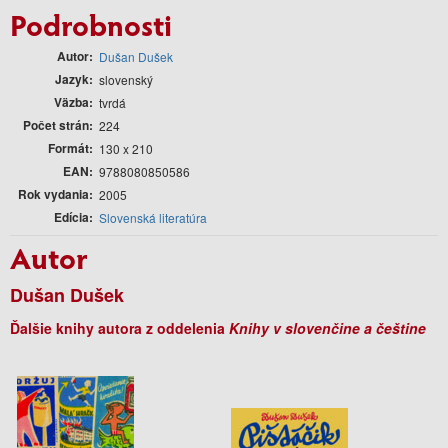
Podrobnosti
Autor
Dušan Dušek
Jazyk
slovenský
Väzba
tvrdá
Počet strán
224
Formát
130 x 210
EAN
9788080850586
Rok vydania
2005
Edícia
Slovenská literatúra
Autor
Dušan Dušek
Ďalšie knihy autora z oddelenia
Knihy v slovenčine a češtine