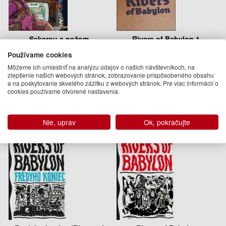
Sekerou a nožom
Rivers of Babylon 1.
Používame cookies
Peter Pišťanek, Dušan Taragel
Peter Pišťanek
Môžeme ich umiestniť na analýzu údajov o našich návštevníkoch, na
11.95 €
9.92 €
zlepšenie našich webových stránok, zobrazovanie prispôsobeného obsahu
a na poskytovanie skvelého zážitku z webových stránok. Pre viac informácií o
Na sklade
Na sklade
cookies používame otvorené nastavenia.
Nie, uprav
Ok, pokračujte