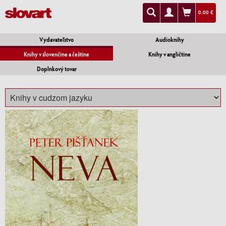
0.00 €
Vydavateľstvo
Audioknihy
Knihy v slovenčine a češtine
Knihy v angličtine
Doplnkový tovar