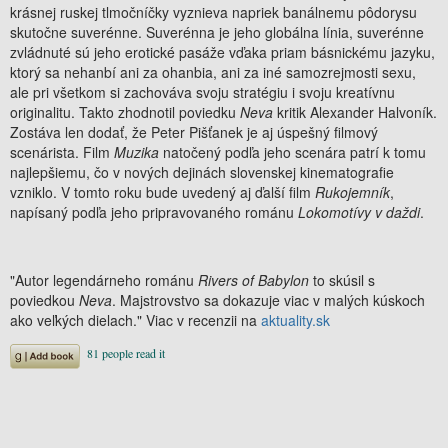
krásnej ruskej tlmočníčky vyznieva napriek banálnemu pôdorysu
skutočne suverénne. Suverénna je jeho globálna línia, suverénne
zvládnuté sú jeho erotické pasáže vďaka priam básnickému jazyku,
ktorý sa nehanbí ani za ohanbia, ani za iné samozrejmosti sexu,
ale pri všetkom si zachováva svoju stratégiu i svoju kreatívnu
originalitu. Takto zhodnotil poviedku
Neva
kritik Alexander Halvoník.
Zostáva len dodať, že Peter Pišťanek je aj úspešný filmový
scenárista. Film
Muzika
natočený podľa jeho scenára patrí k tomu
najlepšiemu, čo v nových dejinách slovenskej kinematografie
vzniklo. V tomto roku bude uvedený aj ďalší film
Rukojemník
,
napísaný podľa jeho pripravovaného románu
Lokomotívy v daždi
.
"Autor legendárneho románu
Rivers of Babylon
to skúsil s
poviedkou
Neva
. Majstrovstvo sa dokazuje viac v malých kúskoch
ako veľkých dielach." Viac v recenzii na
aktuality.sk