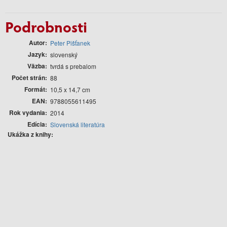
Podrobnosti
Autor
Peter Pišťanek
Jazyk
slovenský
Väzba
tvrdá s prebalom
Počet strán
88
Formát
10,5 x 14,7 cm
EAN
9788055611495
Rok vydania
2014
Edícia
Slovenská literatúra
Ukážka z knihy: