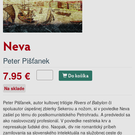
Neva
Peter Pišťanek
7.95 €
Do košíka
Na sklade
Peter Pišťanek, autor kultovej trilógie
Rivers of Babylon
či
spoluautor úspešnej zbierky Sekerou a nožom, si v poviedke Neva
zašiel po tému do postkomunistického Petrohradu. A predviedol sa
ako naslovovzatý profesionál. V poviedke nestrieka krv a
nepresakuje ľudské dno. Naopak, div nie romantický príbeh
zamilovania sa slovenského intelektuála na služobnej ceste do