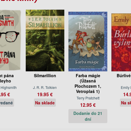
nt pána
Silmarillion
Farba mágie
Búrlivé
leyho
(Úžasná
Plochozem 1,
a Highsmith
J. R. R. Tolkien
Emily 
Vetroplaš 1)
.95 €
19.95 €
14.
Terry Pratchett
redané
Na sklade
Na s
12.95 €
Dodanie do 21
dní