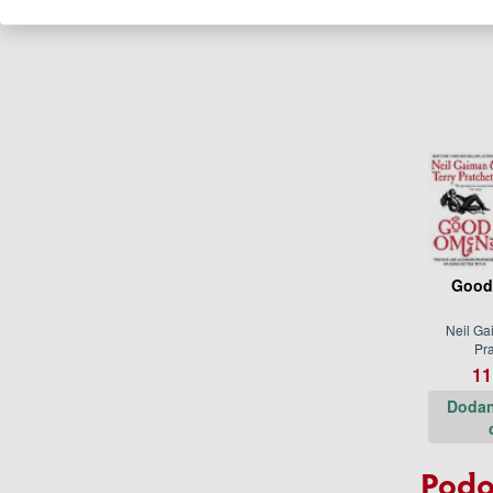
Ďalšie kn
Good
Neil Ga
Pra
11
Dodan
Podo