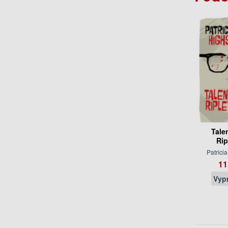
Tale
Rip
Patrici
11
Vyp