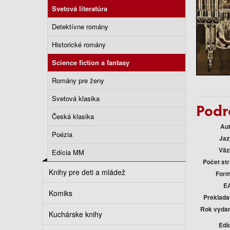
Svetová literatúra
Detektívne romány
Historické romány
Science fiction a fantasy
Romány pre ženy
Svetová klasika
Podr
Česká klasika
Au
Poézia
Jaz
Väz
Edícia MM
Počet st
Knihy pre deti a mládež
Form
E
Komiks
Preklada
Rok vyda
Kuchárske knihy
Edí