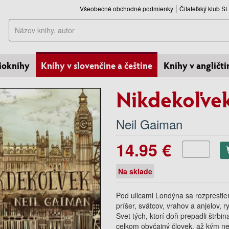
Všeobecné obchodné podmienky
Čitateľský klub 
Hľadať
ioknihy
Knihy v slovenčine a češtine
Knihy v angličti
Nikdekoľve
Neil Gaiman
14.95 €
Na sklade
Pod ulicami Londýna sa rozprestier
príšer, svätcov, vrahov a anjelov, r
Svet tých, ktorí doň prepadli štrb
celkom obyčajný človek, až kým ne