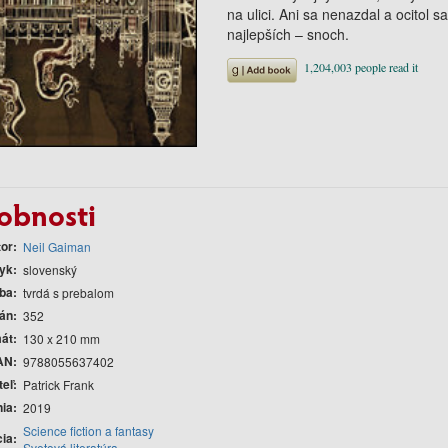
na ulici. Ani sa nenazdal a ocitol 
najlepších – snoch.
obnosti
tor
Neil Gaiman
yk
slovenský
ba
tvrdá s prebalom
rán
352
át
130 x 210 mm
AN
9788055637402
teľ
Patrick Frank
nia
2019
Science fiction a fantasy
cia
Svetová literatúra