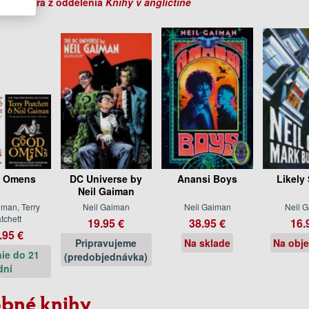
ihy autora z oddelenia
Knihy v angličtine
 Omens
DC Universe by
Anansi Boys
Likely 
Neil Gaiman
iman, Terry
Neil Gaiman
Neil Gaiman
Neil 
tchett
19.95 €
38.95 €
16.
.95 €
Pripravujeme
Na sklade
Na obj
ie do 21
(predobjednávka)
dní
bné knihy