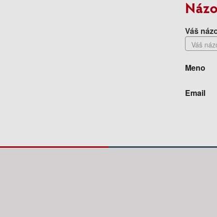
Názo
Váš názo
Meno
Email