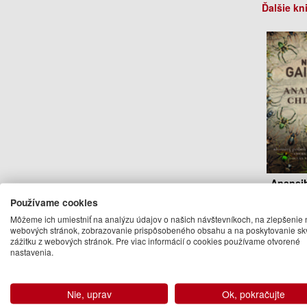
Ďalšie kn
Anansih
Používame cookies
Neil
Môžeme ich umiestniť na analýzu údajov o našich návštevníkoch, na zlepšenie 
14
webových stránok, zobrazovanie prispôsobeného obsahu a na poskytovanie sk
zážitku z webových stránok. Pre viac informácií o cookies používame otvorené
Na 
nastavenia.
Nie, uprav
Ok, pokračujte