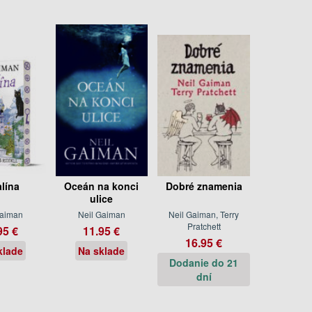
lína
Oceán na konci
Dobré znamenia
ulice
Gaiman
Neil Gaiman
Neil Gaiman, Terry
Pratchett
95 €
11.95 €
16.95 €
klade
Na sklade
Dodanie do 21
dní