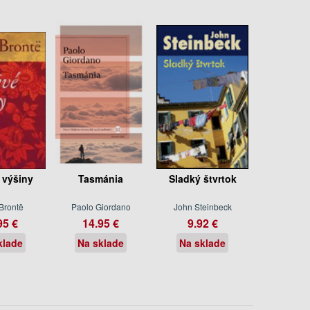
 výšiny
Tasmánia
Sladký štvrtok
Brontë
Paolo Giordano
John Steinbeck
95 €
14.95 €
9.92 €
klade
Na sklade
Na sklade