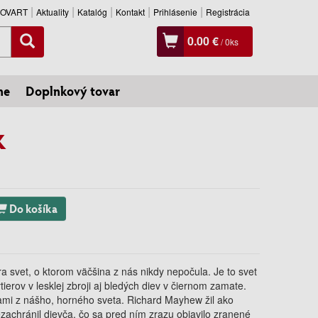
SLOVART
Aktuality
Katalóg
Kontakt
Prihlásenie
Registrácia
0.00 €
/
0
ks
ne
Doplnkový tovar
k
Do košíka
a svet, o ktorom väčšina z nás nikdy nepočula. Je to svet
ytierov v lesklej zbroji aj bledých diev v čiernom zamate.
inami z nášho, horného sveta. Richard Mayhew žil ako
zachránil dievča, čo sa pred ním zrazu objavilo zranené