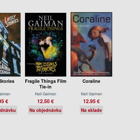
Stories
Fragile Things Film
Coraline
Tie-in
Gaiman
Neil Gaiman
Neil Gaiman
95 €
12.50 €
12.95 €
ednávku
Na objednávku
Na sklade