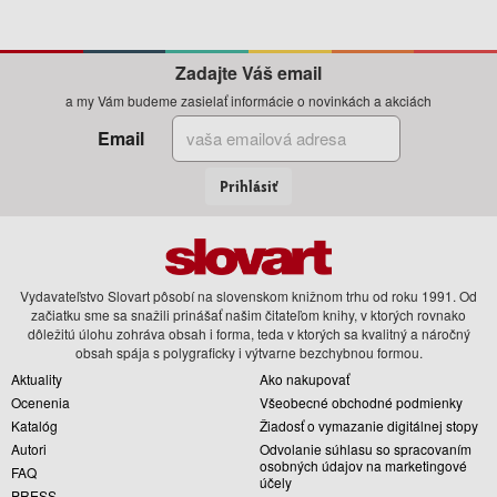
Zadajte Váš email
a my Vám budeme zasielať informácie o novinkách a akciách
Email
Prihlásiť
Vydavateľstvo Slovart pôsobí na slovenskom knižnom trhu od roku 1991. Od
začiatku sme sa snažili prinášať našim čitateľom knihy, v ktorých rovnako
dôležitú úlohu zohráva obsah i forma, teda v ktorých sa kvalitný a náročný
obsah spája s polygraficky i výtvarne bezchybnou formou.
Aktuality
Ako nakupovať
Ocenenia
Všeobecné obchodné podmienky
Katalóg
Žiadosť o vymazanie digitálnej stopy
Autori
Odvolanie súhlasu so spracovaním
osobných údajov na marketingové
FAQ
účely
PRESS