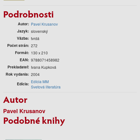
Podrobnosti
Autor
Pavel Krusanov
Jazyk
slovenský
Väzba
tvrdá
Počet strán
272
Formát
130 x 210
EAN
9788071458982
Prekladateľ
Ivana Kupková
Rok vydania
2004
Edícia MM
Edícia
Svetová literatúra
Autor
Pavel Krusanov
Podobné knihy