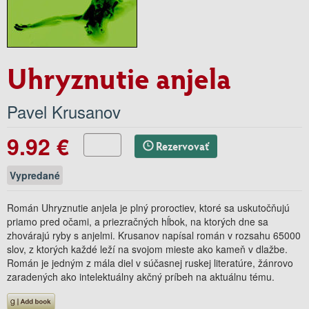
Uhryznutie anjela
Pavel Krusanov
9.92 €
Rezervovať
Vypredané
Román Uhryznutie anjela je plný proroctiev, ktoré sa uskutočňujú
priamo pred očami, a priezračných hĺbok, na ktorých dne sa
zhovárajú ryby s anjelmi. Krusanov napísal román v rozsahu 65000
slov, z ktorých každé leží na svojom mieste ako kameň v dlažbe.
Román je jedným z mála diel v súčasnej ruskej literatúre, žánrovo
zaradených ako intelektuálny akčný príbeh na aktuálnu tému.