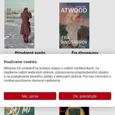
Prirodzené svetlo
Éra dinosaurov
Používame cookies
Pál Závada
Margaret Atwood
Môžeme ich umiestniť na analýzu údajov o našich návštevníkoch, na
19.95 €
19.95 €
zlepšenie našich webových stránok, zobrazovanie prispôsobeného obsahu
a na poskytovanie skvelého zážitku z webových stránok. Pre viac informácií o
Na sklade
Na sklade
cookies používame otvorené nastavenia.
Nie, uprav
Ok, pokračujte