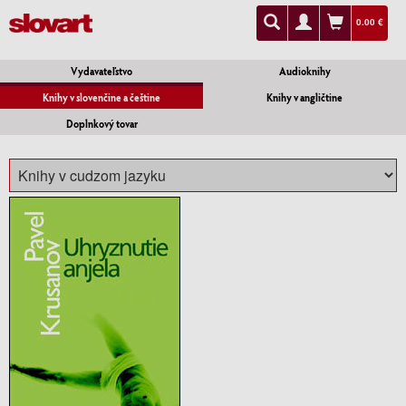
0.00 €
Vydavateľstvo
Audioknihy
Knihy v slovenčine a češtine
Knihy v angličtine
Doplnkový tovar