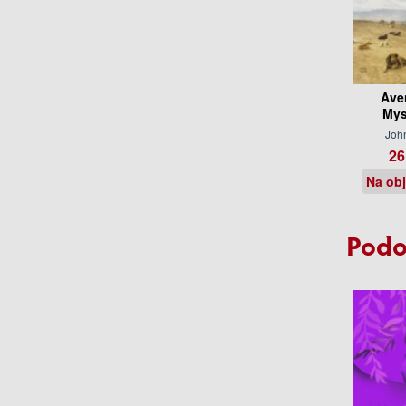
Ave
Mys
John
26
Na ob
Podo