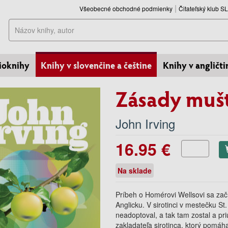
Všeobecné obchodné podmienky
Čitateľský klub 
Hľadať
ioknihy
Knihy v slovenčine a češtine
Knihy v angličti
Zásady muš
John Irving
16.95 €
Na sklade
Príbeh o Homérovi Wellsovi sa zač
Anglicku. V sirotinci v mestečku St
neadoptoval, a tak tam zostal a pr
zakladateľa sirotinca, ktorý pomáh