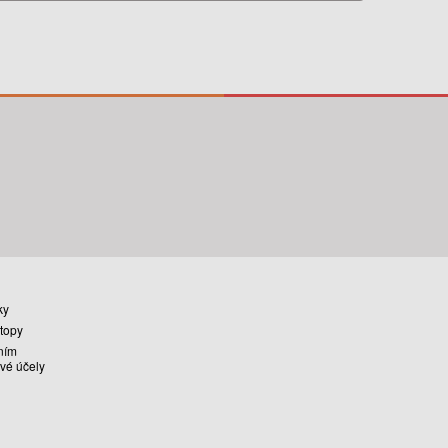
ky
stopy
ním
vé účely