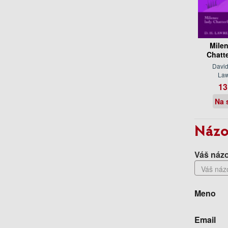
Mile
Chatt
David
La
13
Na 
Názo
Váš názo
Meno
Email