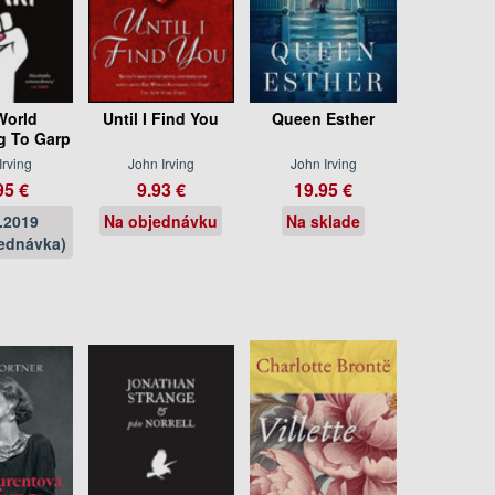
World
Until I Find You
Queen Esther
g To Garp
Irving
John Irving
John Irving
95 €
9.93 €
19.95 €
.2019
Na objednávku
Na sklade
ednávka)