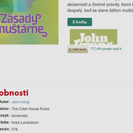
skúsenosti a životné pravdy, ktoré
dospelý, keď sa stane šéfom muštá
E-kniha
obnosti
Autor
John Irving
názov
The Cider House Rules
Jazyk
slovenský
Väzba
tvrdá s prebalom
strán
576