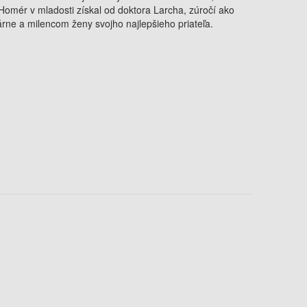
 Homér v mladosti získal od doktora Larcha, zúročí ako
rne a milencom ženy svojho najlepšieho priateľa.