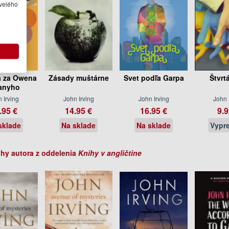
velého
a za Owena
Zásady muštárne
Svet podľa Garpa
Štvrt
anyho
 Irving
John Irving
John Irving
John 
.95 €
14.95 €
16.95 €
9.9
sklade
Na sklade
Na sklade
Vypr
ihy autora z oddelenia
Knihy v angličtine