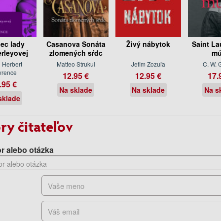
nec lady
Casanova Sonáta
Živý nábytok
Saint La
erleyovej
zlomených sŕdc
mú
 Herbert
Matteo Strukul
Jefim Zozuľa
C. W. 
wrence
12.95 €
12.95 €
17.
.95 €
Na sklade
Na sklade
Na s
sklade
ry čitateľov
r alebo otázka