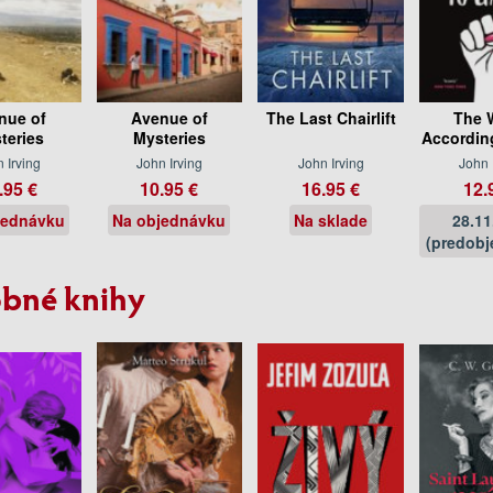
nue of
Avenue of
The Last Chairlift
The 
teries
Mysteries
Accordin
 Irving
John Irving
John Irving
John 
.95 €
10.95 €
16.95 €
12.
jednávku
Na objednávku
Na sklade
28.11
(predobj
bné knihy