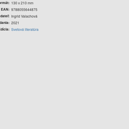
ormát
130 x 210 mm
EAN
9788055644875
dateľ
Ingrid Valachová
dania
2021
dícia
Svetová literatúra