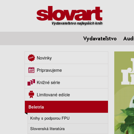
Vydavateľstvo najlepších kníh
Vydavateľstvo
Aud
Novinky
Pripravujeme
Knižné série
Limitované edície
Beletria
Knihy s podporou FPU
Slovenská literatúra