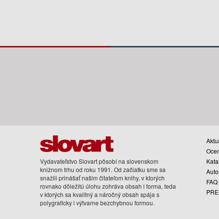
Aktua
Oce
Vydavateľstvo Slovart pôsobí na slovenskom
Kata
knižnom trhu od roku 1991. Od začiatku sme sa
Auto
snažili prinášať našim čitateľom knihy, v ktorých
FAQ
rovnako dôležitú úlohu zohráva obsah i forma, teda
PRE
v ktorých sa kvalitný a náročný obsah spája s
polygraficky i výtvarne bezchybnou formou.