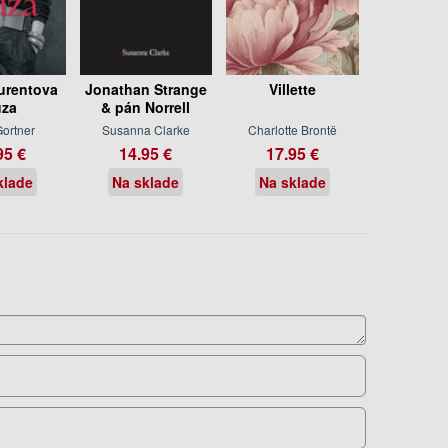
urentova
Jonathan Strange
Villette
za
& pán Norrell
Gortner
Susanna Clarke
Charlotte Brontë
95 €
14.95 €
17.95 €
klade
Na sklade
Na sklade