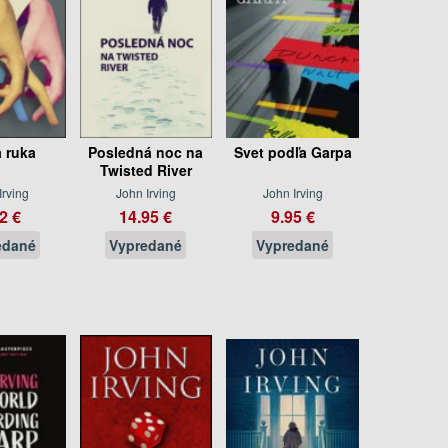
á ruka
Posledná noc na
Svet podľa Garpa
Twisted River
Irving
John Irving
John Irving
2 €
14.95 €
9.95 €
edané
Vypredané
Vypredané