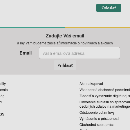
Odoslať
Zadajte Váš email
a my Vám budeme zasielať informácie o novinkách a akciách
Email
Prihlásiť
lity
Ako nakupovať
nenia
Všeobecné obchodné podmien
lóg
Žiadosť o vymazanie digitálnej 
ri
Odvolanie súhlasu so spracova
osobných údajov na marketingo
Odstúpenie od zmluvy
SS
Vyhlásenie o prístupnosti
Obchodná spolupráca