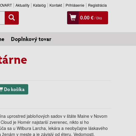
SLOVART
Aktuality
Katalóg
Kontakt
Prihlásenie
Registrácia
0.00 €
/
0
ks
ne
Doplnkový tovar
tárne
Do košíka
ína uprostred jabloňových sadov v štáte Maine v Novom
. Cloud je Homér najstarší zverenec, nikto si ho
iúča sa u Wilbura Larcha, lekára a neobyčajne láskavého
a ženám v meste a je závislý od éteru. Vedomosti,