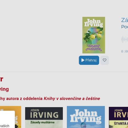
r
ving
ihy autora z oddelenia
Knihy v slovenčine a češtine
našich