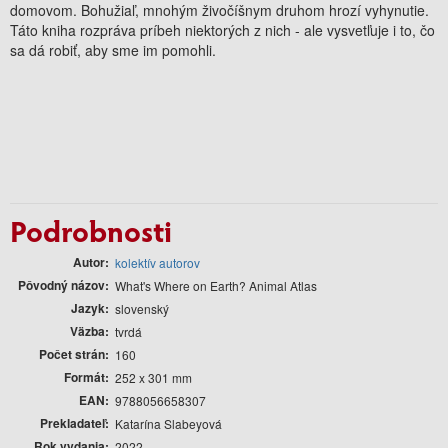
domovom. Bohužiaľ, mnohým živočíšnym druhom hrozí vyhynutie.
Táto kniha rozpráva príbeh niektorých z nich - ale vysvetľuje i to, čo
sa dá robiť, aby sme im pomohli.
Podrobnosti
Autor
kolektív autorov
Pôvodný názov
What's Where on Earth? Animal Atlas
Jazyk
slovenský
Väzba
tvrdá
Počet strán
160
Formát
252 x 301 mm
EAN
9788056658307
Prekladateľ
Katarína Slabeyová
Rok vydania
2022