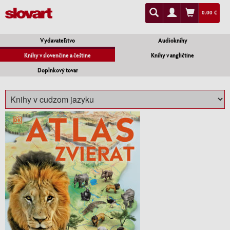
0.00 €
Vydavateľstvo
Audioknihy
Knihy v slovenčine a češtine
Knihy v angličtine
Doplnkový tovar