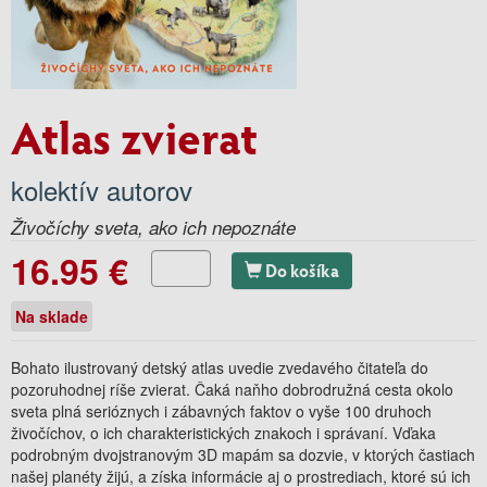
Atlas zvierat
kolektív autorov
Živočíchy sveta, ako ich nepoznáte
16.95 €
Do košíka
Na sklade
Bohato ilustrovaný detský atlas uvedie zvedavého čitateľa do
pozoruhodnej ríše zvierat. Čaká naňho dobrodružná cesta okolo
sveta plná serióznych i zábavných faktov o vyše 100 druhoch
živočíchov, o ich charakteristických znakoch i správaní. Vďaka
podrobným dvojstranovým 3D mapám sa dozvie, v ktorých častiach
našej planéty žijú, a získa informácie aj o prostrediach, ktoré sú ich