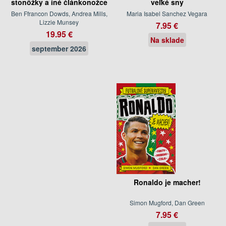
stonôžky a iné článkonožce
veľké sny
Ben Ffrancon Dowds, Andrea Mills,
Maria Isabel Sanchez Vegara
Lizzie Munsey
7.95 €
19.95 €
Na sklade
september 2026
Ronaldo je macher!
Simon Mugford, Dan Green
7.95 €