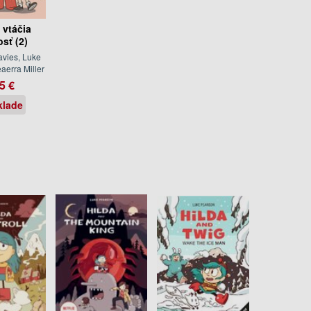
 vtáčia
sť (2)
vies, Luke
aerra Miller
5 €
klade