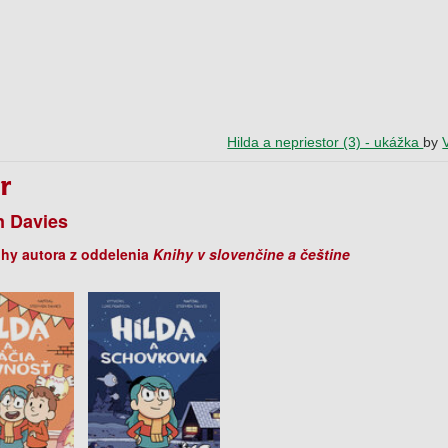
Hilda a nepriestor (3) - ukážka
by
r
n Davies
ihy autora z oddelenia
Knihy v slovenčine a češtine