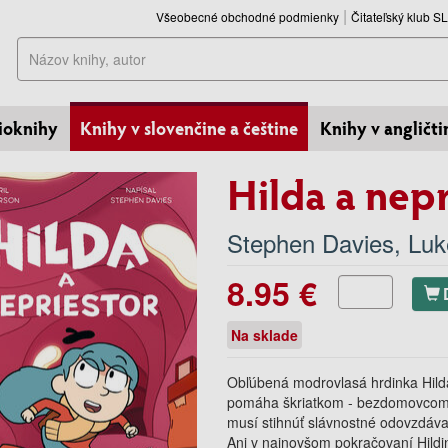
Všeobecné obchodné podmienky
Čitateľský klub 
Hľadať
ioknihy
Knihy v slovenčine a češtine
Knihy v angličti
Hilda a nepr
Stephen Davies
,
Luk
8.95 €
Na sklade
Obľúbená modrovlasá hrdinka Hilda
pomáha škriatkom - bezdomovcom 
musí stihnúť slávnostné odovzdáv
Ani v najnovšom pokračovaní Hildi