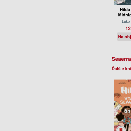
Hilda
Midni
Luke
12
Na ob
Seaerra
Ďalšie kn