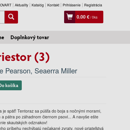
SLOVART
Aktuality
Katalóg
Kontakt
Prihlásenie
Registrácia
0.00 €
/
0
ks
ne
Doplnkový tovar
iestor (3)
e Pearson
,
Seaerra Miller
Do košíka
 je späť! Tentoraz sa púšťa do boja s nočnými morami,
a pátra po záhadnom čiernom psovi... A navyše ešte
anie skautských odznakov!
nho príbehu nechýbajú nečakané zvraty, nové priateľstvá