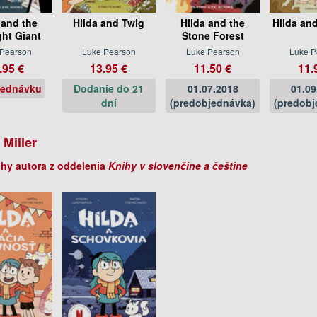
 and the
Hilda and Twig
Hilda and the
Hilda and
ght Giant
Stone Forest
 Pearson
Luke Pearson
Luke Pearson
Luke P
.95 €
13.95 €
11.50 €
11.
jednávku
Dodanie do 21
01.07.2018
01.09
dní
(predobjednávka)
(predobj
 Miller
ihy autora z oddelenia
Knihy v slovenčine a češtine