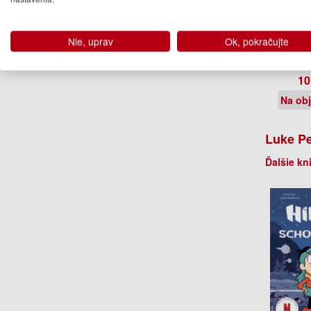
Hilda
Nowhe
Nie, uprav
Ok, pokračujte
Luke Pear
D
10
Na ob
Luke P
Ďalšie kn