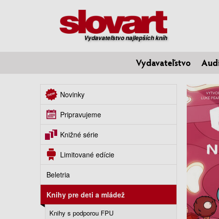
Vydavateľstvo najlepších kníh
Vydavateľstvo
Aud
Novinky
Pripravujeme
Knižné série
Limitované edície
Beletria
Knihy pre deti a mládež
Knihy s podporou FPU