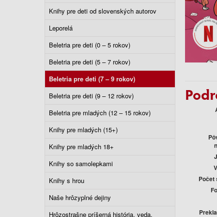
Knihy pre deti od slovenských autorov
Leporelá
Beletria pre deti (0 – 5 rokov)
Beletria pre deti (5 – 7 rokov)
Beletria pre deti (7 – 9 rokov)
Podr
Beletria pre deti (9 – 12 rokov)
Beletria pre mladých (12 – 15 rokov)
Knihy pre mladých (15+)
Pô
Knihy pre mladých 18+
Knihy so samolepkami
V
Počet 
Knihy s hrou
F
Naše hrôzyplné dejiny
Prekla
Hrôzostrašne príšerná história, veda,