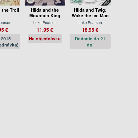
 the Troll
Hilda and the
Hilda and Twig:
Mountain King
Wake the Ice Man
earson
Luke Pearson
Luke Pearson
95 €
11.95 €
18.95 €
.2015
Na objednávku
Dodanie do 21
ednávka)
dní