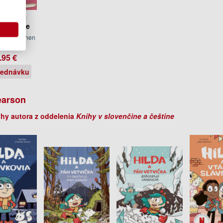
 and the
re Space
son, Stephen
avies
.95 €
jednávku
earson
ihy autora z oddelenia
Knihy v slovenčine a češtine