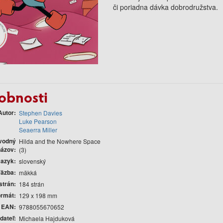
či poriadna dávka dobrodružstva.
obnosti
Autor
Stephen Davies
Luke Pearson
Seaerra Miller
vodný
Hilda and the Nowhere Space
názov
(3)
Jazyk
slovenský
äzba
mäkká
strán
184 strán
ormát
129 x 198 mm
EAN
9788055670652
dateľ
Michaela Hajduková