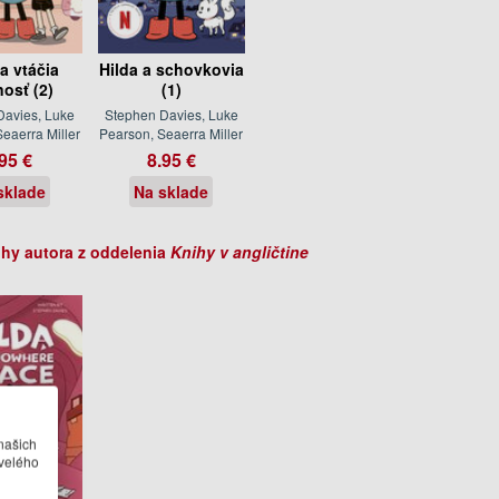
 a vtáčia
Hilda a schovkovia
nosť (2)
(1)
Davies, Luke
Stephen Davies, Luke
eaerra Miller
Pearson, Seaerra Miller
95 €
8.95 €
sklade
Na sklade
ihy autora z oddelenia
Knihy v angličtine
našich
velého