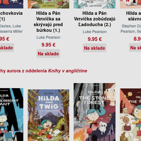
 schovkovia
Hilda a Pán
Hilda a Pán
Hilda a
(1)
Vetvička sa
Vetvička zobúdzajú
slávno
skrývajú pred
Ľadoducha (2.)
Davies, Luke
Stephen Da
búrkou (1.)
eaerra Miller
Pearson, Se
Luke Pearson
Luke Pearson
95 €
8.9
9.95 €
9.95 €
sklade
Na s
Na sklade
Na sklade
ihy autora z oddelenia
Knihy v angličtine