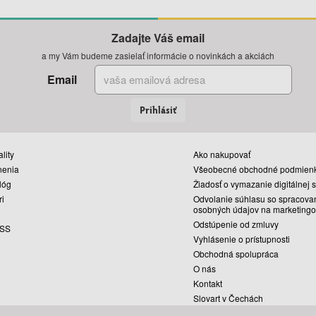
Zadajte Váš email
a my Vám budeme zasielať informácie o novinkách a akciách
Email
Prihlásiť
lity
Ako nakupovať
nenia
Všeobecné obchodné podmien
lóg
Žiadosť o vymazanie digitálnej 
ri
Odvolanie súhlasu so spracova
osobných údajov na marketingo
Odstúpenie od zmluvy
SS
Vyhlásenie o prístupnosti
Obchodná spolupráca
O nás
Kontakt
Slovart v Čechách