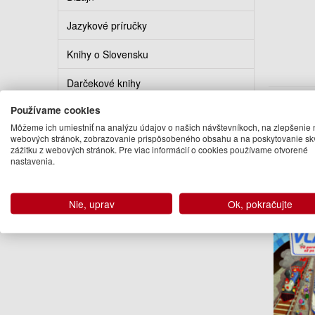
Jazykové príručky
Knihy o Slovensku
Darčekové knihy
Auto
Používame cookies
Kalendáre a diáre
kolektí
Môžeme ich umiestniť na analýzu údajov o našich návštevníkoch, na zlepšenie 
webových stránok, zobrazovanie prispôsobeného obsahu a na poskytovanie sk
Knihy v cudzom jazyku
zážitku z webových stránok. Pre viac informácií o cookies používame otvorené
Ďalšie kn
nastavenia.
Nie, uprav
Ok, pokračujte