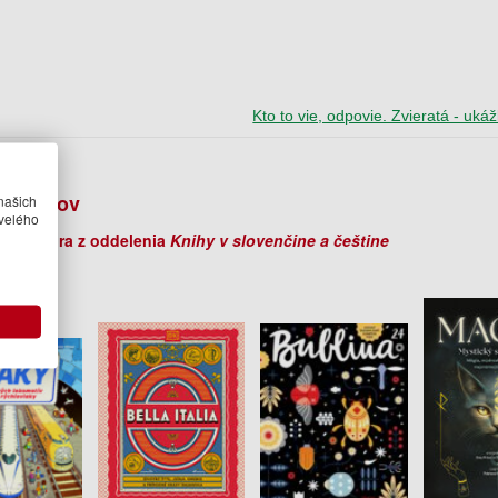
Kto to vie, odpovie. Zvieratá - uká
r
v autorov
našich
velého
ihy autora z oddelenia
Knihy v slovenčine a češtine