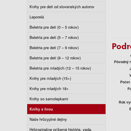
Knihy pre deti od slovenských autorov
Leporelá
Beletria pre deti (0 – 5 rokov)
Beletria pre deti (5 – 7 rokov)
Podr
Beletria pre deti (7 – 9 rokov)
Beletria pre deti (9 – 12 rokov)
Pôvodný 
Beletria pre mladých (12 – 15 rokov)
Knihy pre mladých (15+)
Počet 
Knihy pre mladých 18+
F
Knihy so samolepkami
Rok vy
E
Knihy s hrou
Naše hrôzyplné dejiny
Hrôzostrašne príšerná história, veda,