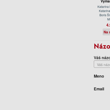
Vyma
Katarína
Katarín
Boris Š
M
4.
Na 
Názo
Váš názo
Meno
Email