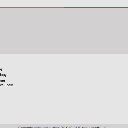
ky
stopy
ním
vé účely
Generuje
redakčný systém
BUXUS
CMS
spoločnosti
ui42