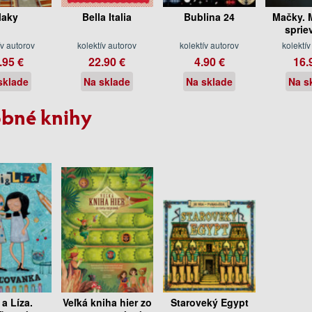
laky
Bella Italia
Bublina 24
Mačky. 
sprie
ív autorov
kolektív autorov
kolektív autorov
kolektív
.95 €
22.90 €
4.90 €
16.
sklade
Na sklade
Na sklade
Na s
bné knihy
 a Líza.
Veľká kniha hier zo
Staroveký Egypt