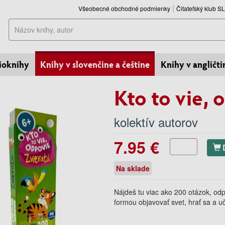
Všeobecné obchodné podmienky
Čitateľský klub 
Hľadať
ioknihy
Knihy v slovenčine a češtine
Knihy v angličti
Kto to vie, 
kolektív autorov
7.95 €
Na sklade
Nájdeš tu viac ako 200 otázok, od
formou objavovať svet, hrať sa a u