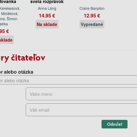
ľovanka
sveta rozprávok
 Kerekesová,
Anna Láng
Claire Banpton
a Moláková,
14.95 €
12.95 €
íma, Šimon
atrka
Na sklade
Vypredané
95 €
sklade
ry čitateľov
r alebo otázka
Odoslať