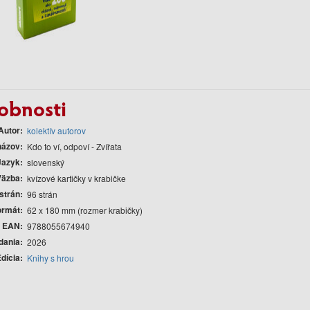
obnosti
Autor
kolektív autorov
názov
Kdo to ví, odpoví - Zvířata
Jazyk
slovenský
Väzba
kvízové kartičky v krabičke
strán
96 strán
ormát
62 x 180 mm (rozmer krabičky)
EAN
9788055674940
dania
2026
dícia
Knihy s hrou