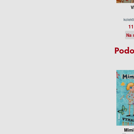
V
kolekt
11
Na 
Podo
Mimi