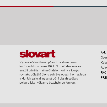
Aktua
Oce
Vydavateľstvo Slovart pôsobí na slovenskom
Kata
knižnom trhu od roku 1991. Od začiatku sme sa
Auto
snažili prinášať našim čitateľom knihy, v ktorých
FAQ
rovnako dôležitú úlohu zohráva obsah i forma, teda
PRE
v ktorých sa kvalitný a náročný obsah spája s
polygraficky i výtvarne bezchybnou formou.