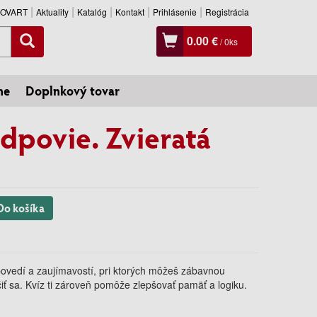
SLOVART
Aktuality
Katalóg
Kontakt
Prihlásenie
Registrácia
0.00 €
/
0
ks
ne
Doplnkový tovar
odpovie. Zvieratá
Do košíka
povedí a zaujímavostí, pri ktorých môžeš zábavnou
čiť sa. Kvíz ti zároveň pomôže zlepšovať pamäť a logiku.