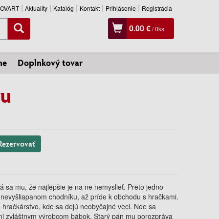
SLOVART
Aktuality
Katalóg
Kontakt
Prihlásenie
Registrácia
0.00 €
/
0
ks
ne
Doplnkový tovar
ku
Rezervovať
a mu, že najlepšie je na ne nemyslieť. Preto jedno
 nevyšliapanom chodníku, až príde k obchodu s hračkami.
o hračkárstvo, kde sa dejú neobyčajné veci. Noe sa
mi zvláštnym výrobcom bábok. Starý pán mu porozpráva