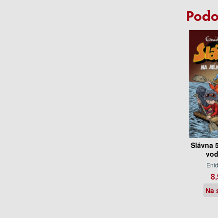
Podo
Slávna 
vod
Enid
8.
Na 