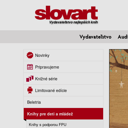
Vydavateľstvo najlepších kníh
Vydavateľstvo
Aud
Novinky
Pripravujeme
Knižné série
Limitované edície
Beletria
Knihy pre deti a mládež
Knihy s podporou FPU