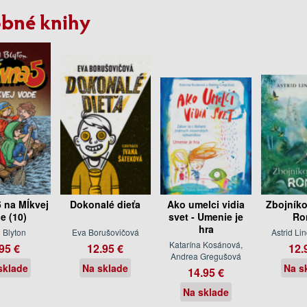
bné knihy
5 na Mĺkvej
Dokonalé dieťa
Ako umelci vidia
Zbojníko
e (10)
svet - Umenie je
Ro
hra
 Blyton
Eva Borušovičová
Astrid Li
Katarína Kosánová,
95 €
12.95 €
12.
Andrea Gregušová
sklade
Na sklade
Na s
14.95 €
Na sklade