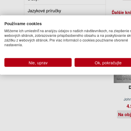
Jazykové príručky
Ďalšie kn
Knihy o Slovensku
Používame cookies
Môžeme ich umiestniť na analýzu údajov o našich návštevníkoch, na zlepšenie 
Darčekové knihy
webových stránok, zobrazovanie prispôsobeného obsahu a na poskytovanie sk
zážitku z webových stránok. Pre viac informácií o cookies používame otvorené
nastavenia.
Kalendáre a diáre
Knihy v cudzom jazyku
Nie, uprav
Ok, pokračujte
D
Joh
4.
Na ob