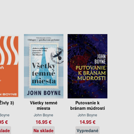
ivly 3)
Všetky temné
Putovanie k
miesta
bránam múdrosti
Boyne
John Boyne
John Boyne
95 €
16.95 €
14.95 €
klade
Na sklade
Vypredané