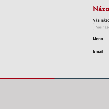
Názo
Váš názo
Meno
Email