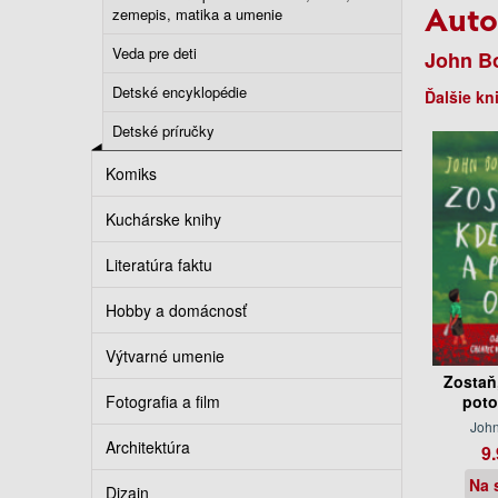
Auto
zemepis, matika a umenie
Veda pre deti
John B
Detské encyklopédie
Ďalšie kn
Detské príručky
Komiks
Kuchárske knihy
Literatúra faktu
Hobby a domácnosť
Výtvarné umenie
Zostaň,
Fotografia a film
poto
Joh
Architektúra
9.
Na 
Dizajn