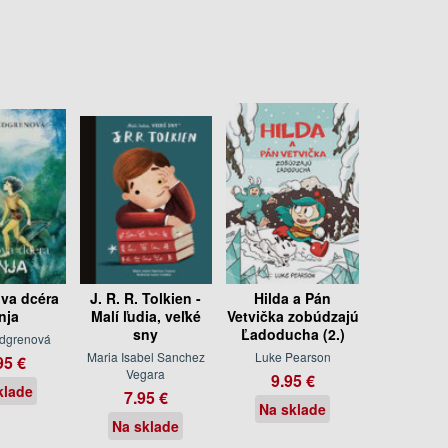
va dcéra
J. R. R. Tolkien -
Hilda a Pán
nja
Malí ľudia, veľké
Vetvička zobúdzajú
sny
Ľadoducha (2.)
ndgrenová
Maria Isabel Sanchez
Luke Pearson
95 €
Vegara
9.95 €
klade
7.95 €
Na sklade
Na sklade