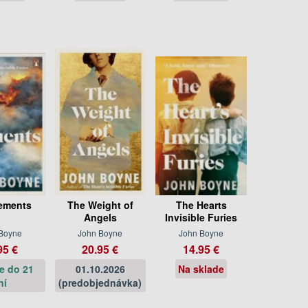
ements
The Weight of
The Hearts
Angels
Invisible Furies
Boyne
John Boyne
John Boyne
95 €
20.95 €
14.95 €
e do 21
01.10.2026
Na sklade
ní
(predobjednávka)