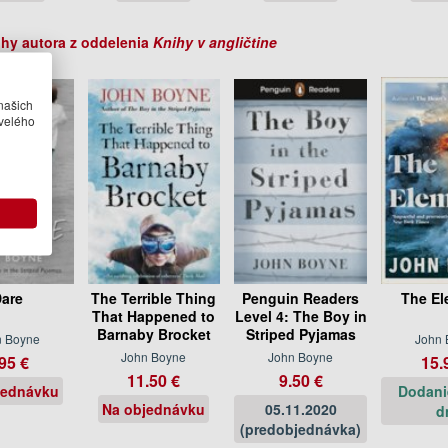
ihy autora z oddelenia
Knihy v angličtine
našich
velého
are
The Terrible Thing
Penguin Readers
The El
That Happened to
Level 4: The Boy in
Barnaby Brocket
Striped Pyjamas
n Boyne
John 
John Boyne
John Boyne
95 €
15.
11.50 €
9.50 €
jednávku
Dodani
Na objednávku
05.11.2020
d
(predobjednávka)