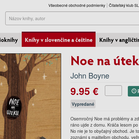
Všeobecné obchodné podmienky
Čitateľský klub 
Hľadať
ioknihy
Knihy v slovenčine a češtine
Knihy v angličti
Noe na úte
John Boyne
9.95 €
Vypredané
Osemročný Noe má problémy a zdá s
ráno ujde z domu. Kráča lesom po
No nie je to obyčajný obchod. Je t
zoznámi s majiteľom obchodu, veľ