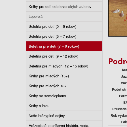
Knihy pre deti od slovenských autorov
Leporelá
Beletria pre deti (0 – 5 rokov)
Beletria pre deti (5 – 7 rokov)
Beletria pre deti (7 – 9 rokov)
Beletria pre deti (9 – 12 rokov)
Podr
Beletria pre mladých (12 – 15 rokov)
Au
Knihy pre mladých (15+)
Jaz
Väz
Knihy pre mladých 18+
Počet st
Knihy so samolepkami
Form
E
Knihy s hrou
Preklada
Naše hrôzyplné dejiny
Rok vyda
Edí
Hrôzostrašne príšerná história, veda,