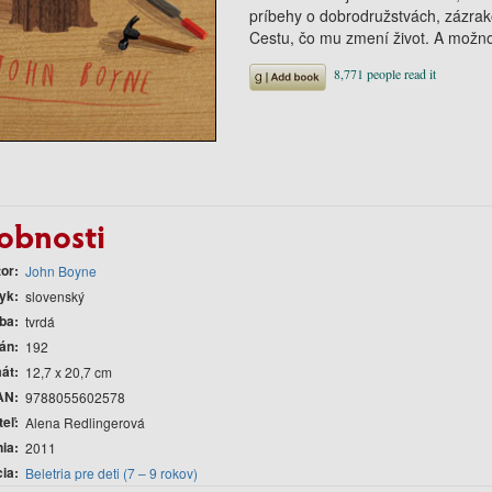
príbehy o dobrodružstvách, zázra
Cestu, čo mu zmení život. A možno
obnosti
tor
John Boyne
yk
slovenský
ba
tvrdá
rán
192
át
12,7 x 20,7 cm
AN
9788055602578
teľ
Alena Redlingerová
nia
2011
cia
Beletria pre deti (7 – 9 rokov)