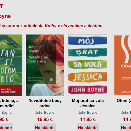
r
oyne
ihy autora z oddelenia
Knihy v slovenčine a češtine
 kde si, a
Neviditeľné besy
Môj brat sa volá
Oheň (Ž
m odíď
srdca
Jessica
n Boyne
John Boyne
John Boyne
John 
95 €
16.95 €
11.95 €
14.
sklade
Na sklade
Na sklade
Na s